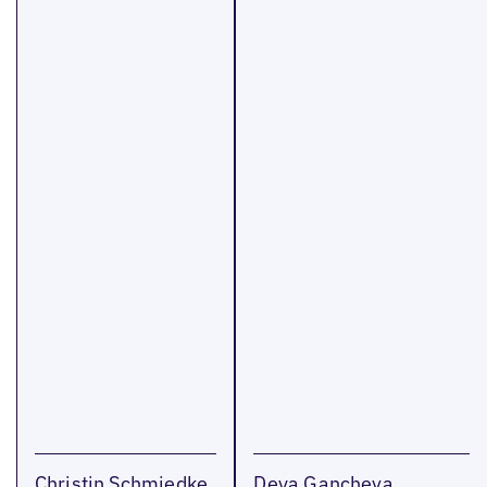
Christin Schmiedke
Deya Gancheva