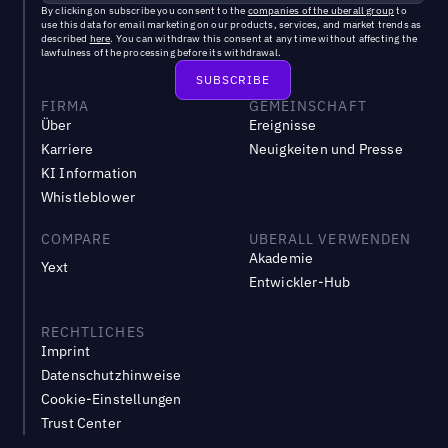
By clicking on subscribe you consent to the
companies of the uberall group
to
use this data for email marketing on our products, services, and market trends as
described
here
. You can withdraw this consent at any time without affecting the
lawfulness of the processing before its withdrawal.
FIRMA
GEMEINSCHAFT
Über
Ereignisse
Karriere
Neuigkeiten und Presse
KI Information
Whistleblower
COMPARE
UBERALL VERWENDEN
Akademie
Yext
Entwickler-Hub
RECHTLICHES
Imprint
Datenschutzhinweise
Cookie-Einstellungen
Trust Center