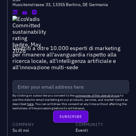
Hussitenstrasse 33, 13355 Berlino, DE Germania
Unisciti a oltre 10.000 esperti di marketing
per rimanere all'avanguardia rispetto alla
ricerca locale, all'intelligenza artificiale e
all'innovazione multi-sede
By clicking on subscribe you consent to the
companies of the uberall group
to
use this data for email marketing on our products, services, and market trends as
described
here
. You can withdraw this consent at any time without affecting the
lawfulness of the processing before its withdrawal.
COMPANY
COMMUNITY
Su di noi
Eventi