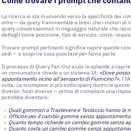
Come trovare i prompt che contan
La ricerca si sta muovendo verso la specificità dei co
oltre — da query frammentate e brevi che i motori di 
query conversazionali in linguaggio naturale che rac
dettagli come posizione, tipo di servizio, costo, requisi
Trovare prompt pertinenti significa capire queste conv
sedi — e scoprire cosa puoi fare per farne parte.
Il processo di Query Fan-Out aiuta le aziende a capir
un consumatore chiede a un sistema IA:
«Dove posso
appuntamento vicino all’aeroporto di Fiumicino?»
, l’I
volta. La scompone in più sotto-query dietro le quint
diverse, fonti diverse — prima di compilare una risp
potrebbe diventare:
Quali gommisti a Trastevere e Testaccio hanno le mi
Officine per il cambio gomme senza appuntamento v
Quanto tempo richiede un cambio gomme senza a
Quanto costa un cambio gomme senza appuntame