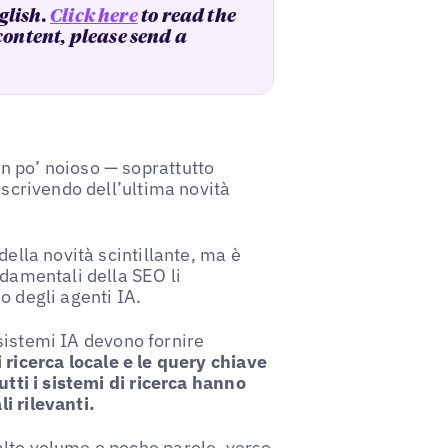
glish.
Click here
to read the
 content, please send a
n po’ noioso — soprattutto
 scrivendo dell’ultima novità
della novità scintillante, ma è
ndamentali della SEO li
o degli agenti IA.
i sistemi IA devono fornire
 ricerca locale e le query chiave
utti i sistemi di ricerca hanno
i rilevanti.
alto volume e poche parole, verso