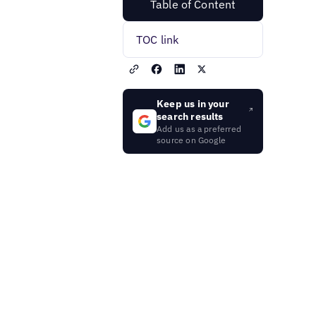
Table of Content
TOC link
Keep us in your
search results
Add us as a preferred
source on Google