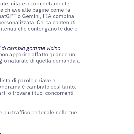
nate, citate o completamente
le chiave alle pagine come fa
atGPT o Gemini, l’IA combina
personalizzata. Cerca contenuti
tenuti che contengano le due o
i di cambio gomme vicino
non apparire affatto quando un
gio naturale di quella domanda a
ista di parole chiave e
panorama è cambiato così tanto.
arti o trovare i tuoi concorrenti —
e più traffico pedonale nelle tue