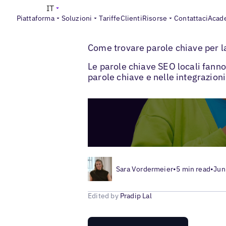
IT
Piattaforma
Soluzioni
Tariffe
Clienti
Risorse
Contattaci
Acad
>
>
Blogs
SEO locale
Parole chiave locali 
Come trovare parole chiave per l
Le parole chiave SEO locali fanno
parole chiave e nelle integrazioni 
Sara Vordermeier
•
5 min read
•
Jun
Edited by
Pradip Lal