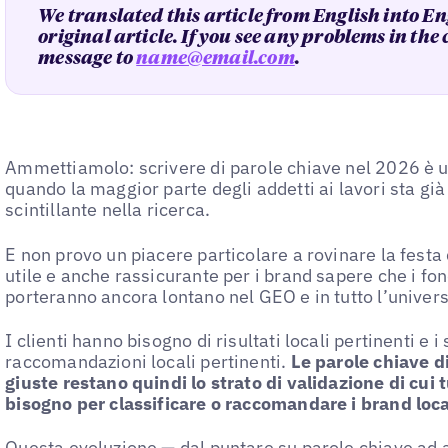
We translated this article from English into En
original article. If you see any problems in the
message to
name@email.com
.
Ammettiamolo: scrivere di parole chiave nel 2026 è u
quando la maggior parte degli addetti ai lavori sta già
scintillante nella ricerca.
E non provo un piacere particolare a rovinare la festa 
utile e anche rassicurante per i brand sapere che i fo
porteranno ancora lontano nel GEO e in tutto l’univers
I clienti hanno bisogno di risultati locali pertinenti e 
raccomandazioni locali pertinenti.
Le parole chiave di
giuste restano quindi lo strato di validazione di cui t
bisogno per classificare o raccomandare i brand local
Questa evoluzione — dal puntare su parole chiave ad 