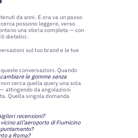
o
ntenuti da anni. E ora va un passo
ricerca possono leggere, verso
contano una storia completa — con
ti dietetici.
ersazioni sul tuo brand e le tue
e queste conversazioni. Quando
 cambiare le gomme senza
A non cerca quella query una sola
e — attingendo da angolazioni
osta. Quella singola domanda
gliori recensioni?
icino all’aeroporto di Fiumicino
ppuntamento?
nto a Roma?