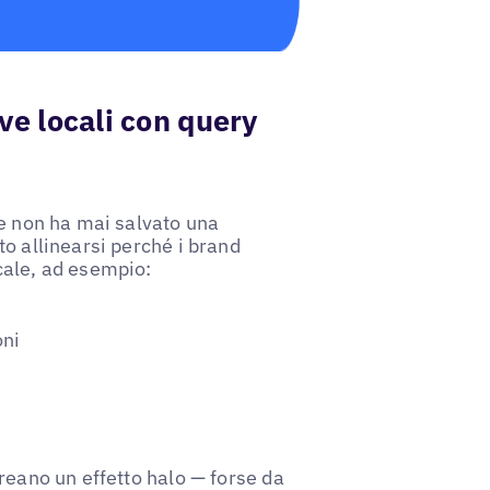
ve locali con query
te non ha mai salvato una
o allinearsi perché i brand
cale, ad esempio:
oni
reano un effetto halo — forse da