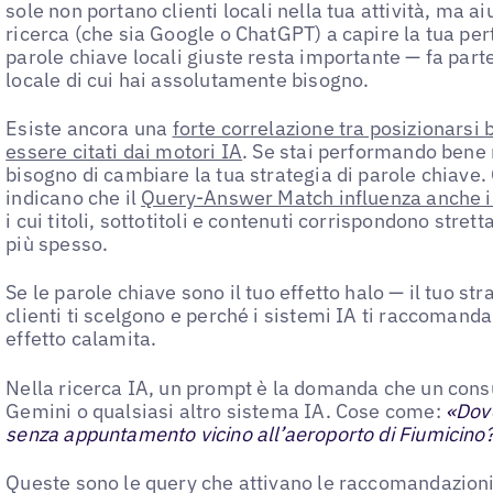
sole non portano clienti locali nella tua attività, ma aiu
ricerca (che sia Google o ChatGPT) a capire la tua per
parole chiave locali giuste resta importante — fa par
locale di cui hai assolutamente bisogno.
Esiste ancora una
forte correlazione tra posizionarsi 
essere citati dai motori IA
. Se stai performando bene n
bisogno di cambiare la tua strategia di parole chiave.
indicano che il
Query-Answer Match influenza anche il 
i cui titoli, sottotitoli e contenuti corrispondono stre
più spesso.
Se le parole chiave sono il tuo effetto halo — il tuo str
clienti ti scelgono e perché i sistemi IA ti raccomanda
effetto calamita.
Nella ricerca IA, un prompt è la domanda che un cons
Gemini o qualsiasi altro sistema IA. Cose come:
«Dov
senza appuntamento vicino all’aeroporto di Fiumicino
Queste sono le query che attivano le raccomandazioni 