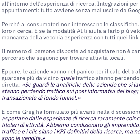
all’interno dell’esperienza di ricerca. Integrazioni per
appuntamenti: tutto avviene senza mai uscire da Goog
Perché ai consumatori non interessano le classifiche.
loro ricerca. E se la modalità AI li aiuta a farlo più v
mancanza della vecchia esperienza con tutti quei link 
Il numero di persone disposte ad acquistare non è cam
percorso che seguono per trovare attività locali.
Eppure, le aziende vanno nel panico per il calo del tr
guardare più da vicino
quale
traffico stanno perdendo.
diretta:
«Se guardi le analitiche delle aziende che si l
stanno perdendo traffico sui post informativi del blog;
transazionale di fondo funnel.»
E come Greg ha formulato più avanti nella discussion
aspettano dalle esperienze di ricerca raramente coinci
titolari di attività. Abbiamo condizionato gli imprendito
traffico e i clic siano i KPI definitivi della ricerca, ma 
sono le vendite.»