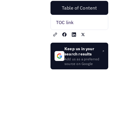
Table of Content
TOC link
Keep us in your
search results
Add us as a preferred
source on Google