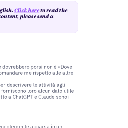
glish.
Click here
to read the
 content, please send a
e dovrebbero porsi non è «​Dove
mandare me rispetto alle altre
per descrivere le attività agli
 forniscono loro alcun dato utile
etto a ChatGPT e Claude sono i
 recentemente apparsa in un