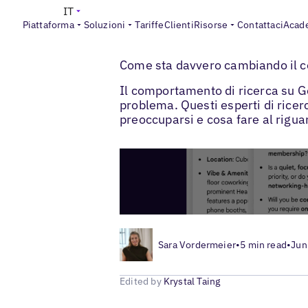
IT
Piattaforma
Soluzioni
Tariffe
Clienti
Risorse
Contattaci
Acad
>
>
Blogs
SEO locale
Comportamento di ri
Come sta davvero cambiando il co
Il comportamento di ricerca su Go
problema. Questi esperti di rice
preoccuparsi e cosa fare al rigua
Sara Vordermeier
•
5 min read
•
Jun
Edited by
Krystal Taing