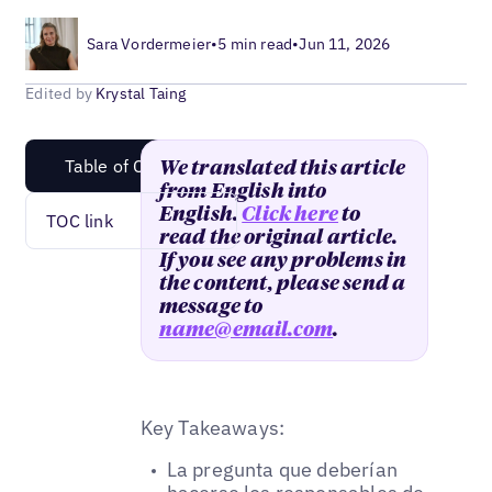
Sara Vordermeier
•
5 min read
•
Jun 11, 2026
Edited by
Krystal Taing
Table of Content
We translated this article
from English into
English.
Click here
to
TOC link
read the original article.
If you see any problems in
the content, please send a
message to
name@email.com
.
Key Takeaways:
La pregunta que deberían