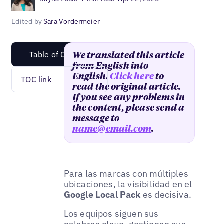
Edited by
Sara Vordermeier
Table of Content
We translated this article
from English into
English.
Click here
to
TOC link
read the original article.
If you see any problems in
the content, please send a
message to
name@email.com
.
Para las marcas con múltiples
ubicaciones, la visibilidad en el
Google Local Pack
es decisiva.
Los equipos siguen sus