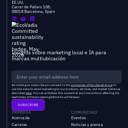
EE.UU.
Carrer de Pallars 108,
08018 Barcelona, Spain
Insights sobre marketing local e IA para
marcas multiubicación
By clicking on subscribe you consent to the
companies of the uberall group
to
use this data for email marketing on our products, services, and market trends as
described
here
. You can withdraw this consent at any time without affecting the
lawfulness of the processing before its withdrawal.
EMPRESA
COMUNIDAD
Acerca de
Eventos
Carreras
Noticias y prensa