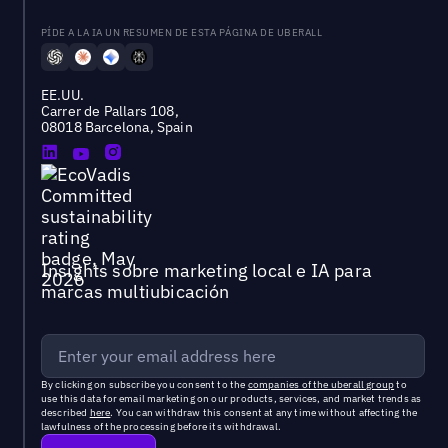
PÍDE A LA IA UN RESUMEN DE ESTA PÁGINA DE UBERALL
EE.UU.
Carrer de Pallars 108,
08018 Barcelona, Spain
Insights sobre marketing local e IA para
marcas multiubicación
By clicking on subscribe you consent to the
companies of the uberall group
to
use this data for email marketing on our products, services, and market trends as
described
here
. You can withdraw this consent at any time without affecting the
lawfulness of the processing before its withdrawal.