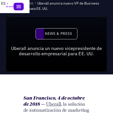
News & Press
>
ES
Uberall anuncia nuevo VP de Business
Development para EE. UU.
News & Press
NEWS & PRESS
Uberall anuncia un nuevo vicepresidente de
desarrollo empresarial para EE. UU.
San Francisco, 4 de octubre
Uberall
, la solución
de 2018
—
de automatización de marketing