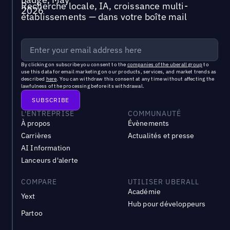
Recherche locale, IA, croissance multi-
établissements — dans votre boîte mail
By clicking on subscribe you consent to the
companies of the uberall group
to
use this data for email marketing on our products, services, and market trends as
described
here
. You can withdraw this consent at any time without affecting the
lawfulness of the processing before its withdrawal.
L'ENTREPRISE
COMMUNAUTÉ
À propos
Évènements
Carrières
Actualités et presse
AI Information
Lanceurs d'alerte
COMPARE
UTILISER UBERALL
Académie
Yext
Hub pour développeurs
Partoo