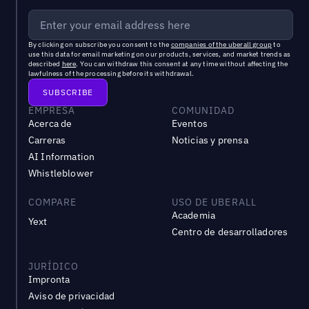
By clicking on subscribe you consent to the
companies of the uberall group
to
use this data for email marketing on our products, services, and market trends as
described
here
. You can withdraw this consent at any time without affecting the
lawfulness of the processing before its withdrawal.
EMPRESA
COMUNIDAD
Acerca de
Eventos
Carreras
Noticias y prensa
AI Information
Whistleblower
COMPARE
USO DE UBERALL
Academia
Yext
Centro de desarrolladores
JURÍDICO
Impronta
Aviso de privacidad