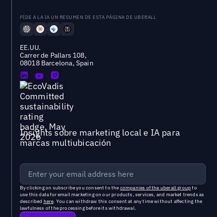
PÍDE A LA IA UN RESUMEN DE ESTA PÁGINA DE UBERALL
EE.UU.
Carrer de Pallars 108,
08018 Barcelona, Spain
Insights sobre marketing local e IA para
marcas multiubicación
By clicking on subscribe you consent to the
companies of the uberall group
to
use this data for email marketing on our products, services, and market trends as
described
here
. You can withdraw this consent at any time without affecting the
lawfulness of the processing before its withdrawal.