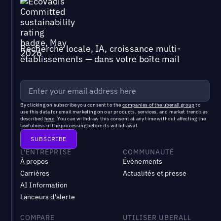
Recherche locale, IA, croissance multi-
établissements — dans votre boîte mail
By clicking on subscribe you consent to the
companies of the uberall group
to
use this data for email marketing on our products, services, and market trends as
described
here
. You can withdraw this consent at any time without affecting the
lawfulness of the processing before its withdrawal.
L'ENTREPRISE
COMMUNAUTÉ
À propos
Évènements
Carrières
Actualités et presse
AI Information
Lanceurs d'alerte
COMPARE
UTILISER UBERALL