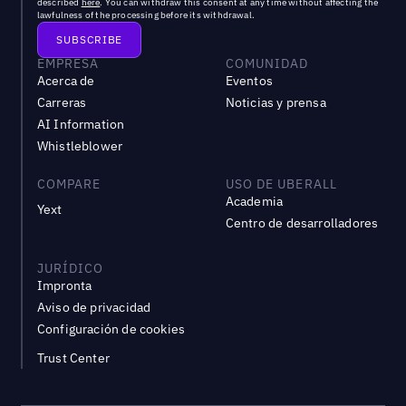
described
here
. You can withdraw this consent at any time without affecting the
lawfulness of the processing before its withdrawal.
EMPRESA
COMUNIDAD
Acerca de
Eventos
Carreras
Noticias y prensa
AI Information
Whistleblower
COMPARE
USO DE UBERALL
Academia
Yext
Centro de desarrolladores
JURÍDICO
Impronta
Aviso de privacidad
Configuración de cookies
Trust Center