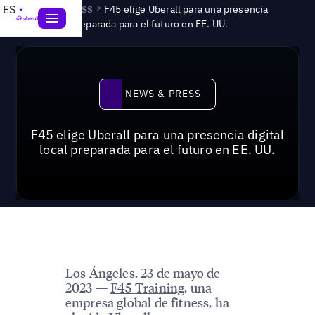
News & Press
>
ES
F45 elige Uberall para una presencia
digital local preparada para el futuro en EE. UU.
News & Press
NEWS & PRESS
F45 elige Uberall para una presencia digital
local preparada para el futuro en EE. UU.
Los Ángeles, 23 de mayo de
2023 —
F45 Training
, una
empresa global de fitness, ha