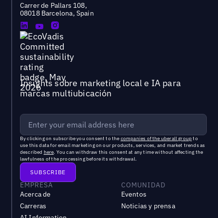
Carrer de Pallars 108,
08018 Barcelona, Spain
Insights sobre marketing local e IA para
marcas multiubicación
By clicking on subscribe you consent to the
companies of the uberall group
to
use this data for email marketing on our products, services, and market trends as
described
here
. You can withdraw this consent at any time without affecting the
lawfulness of the processing before its withdrawal.
EMPRESA
COMUNIDAD
Acerca de
Eventos
Carreras
Noticias y prensa
AI Information