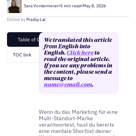
Sara Vordermeier
•
5 min read
•
May 8, 2026
Edited by
Pradip Lal
Table of Content
We translated this article
from English into
English.
Click here
to
TOC link
read the original article.
If you see any problems in
the content, please send a
message to
name@email.com
.
Wenn du das Marketing für eine
Multi-Standort-Marke
verantwortest, hast du bereits
eine mentale Shortlist deiner