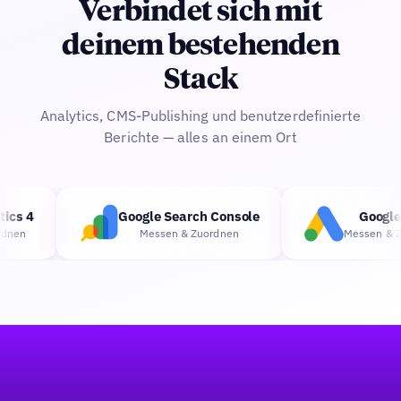
Verbindet sich mit
deinem bestehenden
Stack
Analytics, CMS-Publishing und benutzerdefinierte
Berichte — alles an einem Ort
cs 4
Google Search Console
Google 
nen
Messen & Zuordnen
Messen & Zu
Fußzeile