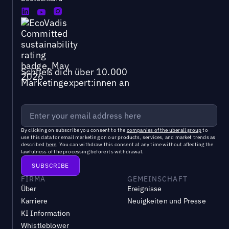
Schließ dich über 10.000
Marketingexpert:innen an
By clicking on subscribe you consent to the
companies of the uberall group
to
use this data for email marketing on our products, services, and market trends as
described
here
. You can withdraw this consent at any time without affecting the
lawfulness of the processing before its withdrawal.
FIRMA
GEMEINSCHAFT
Über
Ereignisse
Karriere
Neuigkeiten und Presse
KI Information
Whistleblower