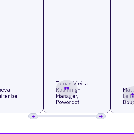
Tomas Vieira
heva
Roaming-
Matt
iter bei
Manager,
Leit
Powerdot
Doug
Bisherige
Weiter