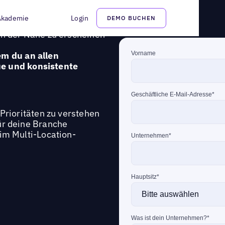
Studio
Akademie
Login
DEMO BUCHEN
Uberall Marken mit
in der Nähe zu erscheinen
em du an allen
ue und konsistente
Prioritäten zu verstehen
für deine Branche
 im Multi-Location-