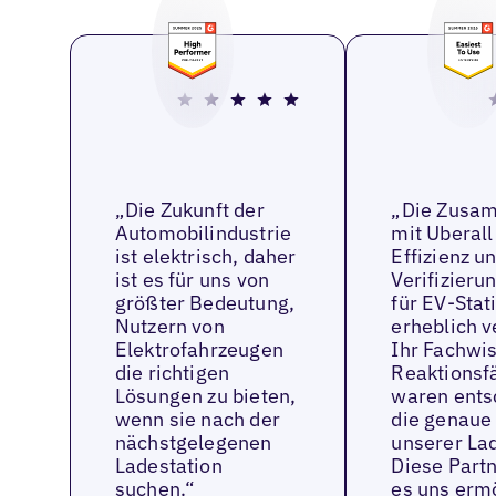
„Die Zukunft der
„Die Zusa
Automobilindustrie
mit Uberall
ist elektrisch, daher
Effizienz u
ist es für uns von
Verifizier
größter Bedeutung,
für EV-Stat
Nutzern von
erheblich v
Elektrofahrzeugen
Ihr Fachwis
die richtigen
Reaktionsf
Lösungen zu bieten,
waren ents
wenn sie nach der
die genaue
nächstgelegenen
unserer La
Ladestation
Diese Partn
suchen.“
es uns ermö