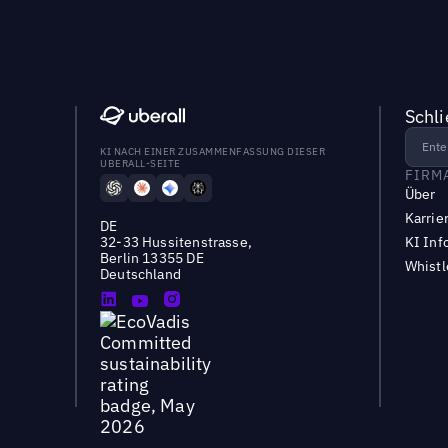
Schl
KI NACH EINER ZUSAMMENFASSUNG DIESER
UBERALL-SEITE
FIRM
Über
Karrie
DE
32-33 Hussitenstrasse,
KI Inf
Berlin 13355 DE
Whist
Deutschland