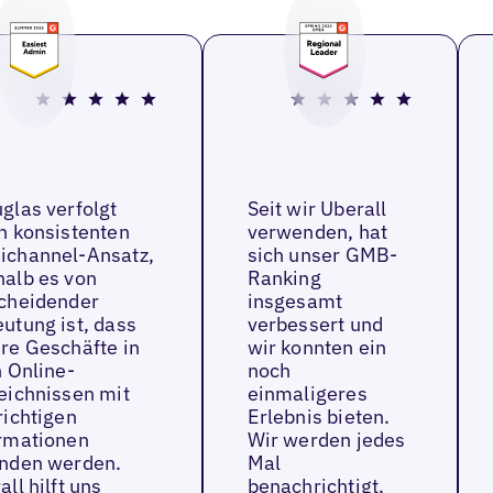
glas verfolgt
Seit wir Uberall
n konsistenten
verwenden, hat
channel-Ansatz,
sich unser GMB-
alb es von
Ranking
cheidender
insgesamt
utung ist, dass
verbessert und
re Geschäfte in
wir konnten ein
n Online-
noch
eichnissen mit
einmaligeres
richtigen
Erlebnis bieten.
rmationen
Wir werden jedes
nden werden.
Mal
all hilft uns
benachrichtigt,