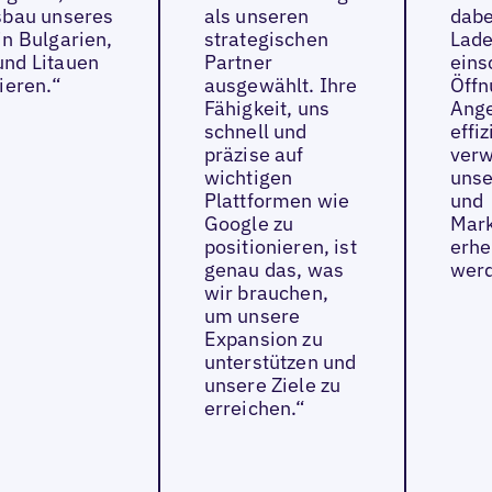
sbau unseres
als unseren
dabe
n Bulgarien,
strategischen
Lade
nd Litauen
Partner
eins
ieren.“
ausgewählt. Ihre
Öffn
Fähigkeit, uns
Ange
schnell und
effiz
präzise auf
verw
wichtigen
unse
Plattformen wie
und
Google zu
Mar
positionieren, ist
erhe
genau das, was
werd
wir brauchen,
um unsere
Expansion zu
unterstützen und
unsere Ziele zu
erreichen.“