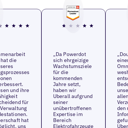
mmenarbeit
„Da Powerdot
„Dou
 hat die
sich ehrgeizige
eine
nseres
Wachstumsziele
Omni
ungsprozesses
für die
wesh
ionen
kommenden
ents
erbessert.
Jahre setzt,
Bede
sen und ihre
haben wir
unse
ähigkeit
Uberall aufgrund
alle
cheidend für
seiner
Verz
 Verwaltung
unübertroffenen
den 
destationen.
Expertise im
Info
erschaft hat
Bereich
gefu
glicht, uns
Elektrofahrzeuge
Uber