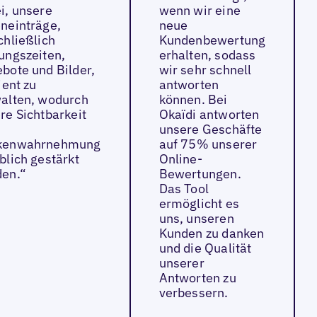
i, unsere
wenn wir eine
neinträge,
neue
chließlich
Kundenbewertung
ungszeiten,
erhalten, sodass
bote und Bilder,
wir sehr schnell
ient zu
antworten
alten, wodurch
können. Bei
re Sichtbarkeit
Okaïdi antworten
unsere Geschäfte
kenwahrnehmung
auf 75% unserer
blich gestärkt
Online-
en.“
Bewertungen.
Das Tool
ermöglicht es
uns, unseren
Kunden zu danken
und die Qualität
unserer
Antworten zu
verbessern.