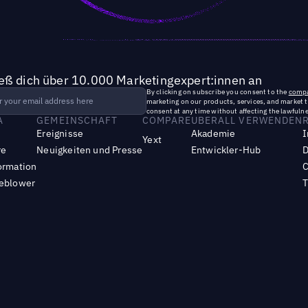
ieß dich über 10.000 Marketingexpert:innen an
By clicking on subscribe you consent to the
compa
marketing on our products, services, and market 
consent at any time without affecting the lawfulne
A
GEMEINSCHAFT
COMPARE
UBERALL VERWENDEN
Ereignisse
Akademie
I
Yext
re
Neuigkeiten und Presse
Entwickler-Hub
D
ormation
C
leblower
T