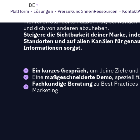
Hole dir eine personalisierte Demo von GEO 
DE
Plattform
Lösungen
Preise
Kund:innen
Ressourcen
Kontakt
Erfahre, wie die KI-gestützte Plattform von 
mehreren Standorten dabei hilft, bei Kunden 
und dich von anderen abzuheben.
Steigere die Sichtbarkeit deiner Marke, ind
Standorten und auf allen Kanälen für gena
Informationen sorgst.
Ein kurzes Gespräch,
um deine Ziele und 
Eine
maßgeschneiderte Demo
, speziell 
Fachkundige Beratung
zu Best Practices
Marketing