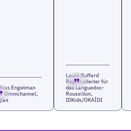
Laure Buffard
Regionalleiter für
hias Engelman
das Languedoc-
er Omnichannel,
Roussillon,
las
IDKids/OKAÏDI