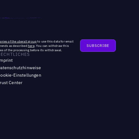
nies of the uberall group
to use this data for email
trends as described
here
. You can withdraw this
ss of the processing before its withdrawal.
RECHTLICHES
mprint
atenschutzhinweise
ookie-Einstellungen
rust Center