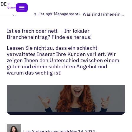
DE
>
>
Blogs
Lokales Listings-Management
Was sind Firmeneinträge?
Ist es frech oder nett — Ihr lokaler
Brancheneintrag? Finde es heraus!
Lassen Sie nicht zu, dass ein schlecht
verwaltetes Inserat Ihre Kunden verliert. Wir
zeigen Ihnen den Unterschied zwischen einem
guten und einem schlechten Angebot und
warum das wichtig ist!
Lara Siebert
•
5 min read
•
Nov 14, 2024