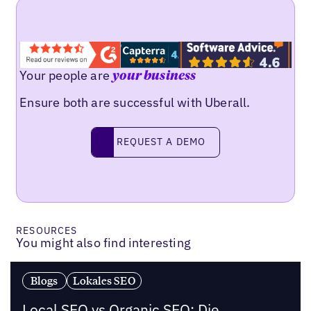
Your people are
your business
Ensure both are successful with Uberall.
Request a demo
REQUEST A DEMO
RESOURCES
You might also find interesting
Blogs
Lokales SEO
Local SEO vs Organic SEO: Die