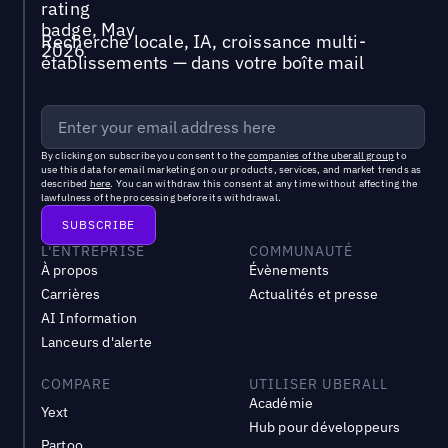
Recherche locale, IA, croissance multi-
établissements — dans votre boîte mail
By clicking on subscribe you consent to the
companies of the uberall group
to
use this data for email marketing on our products, services, and market trends as
described
here
. You can withdraw this consent at any time without affecting the
lawfulness of the processing before its withdrawal.
L'ENTREPRISE
COMMUNAUTÉ
À propos
Évènements
Carrières
Actualités et presse
AI Information
Lanceurs d'alerte
COMPARE
UTILISER UBERALL
Académie
Yext
Hub pour développeurs
Partoo