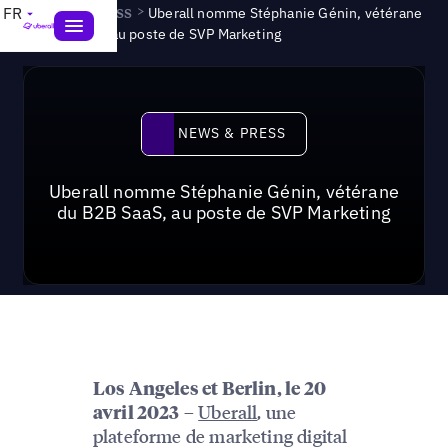
News & Press
>
FR
Uberall nomme Stéphanie Génin, vétérane
du B2B SaaS, au poste de SVP Marketing
News & Press
NEWS & PRESS
Uberall nomme Stéphanie Génin, vétérane
du B2B SaaS, au poste de SVP Marketing
Los Angeles et Berlin, le 20
–
Uberall
, une
avril 2023
plateforme de marketing digital