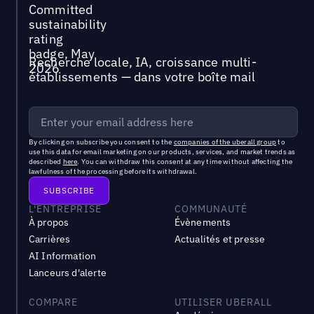
Recherche locale, IA, croissance multi-
établissements — dans votre boîte mail
By clicking on subscribe you consent to the
companies of the uberall group
to
use this data for email marketing on our products, services, and market trends as
described
here
. You can withdraw this consent at any time without affecting the
lawfulness of the processing before its withdrawal.
L'ENTREPRISE
COMMUNAUTÉ
À propos
Évènements
Carrières
Actualités et presse
AI Information
Lanceurs d'alerte
COMPARE
UTILISER UBERALL