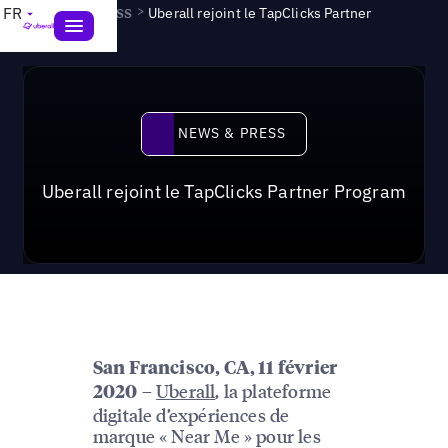
News & Press
>
FR
Uberall rejoint le TapClicks Partner
Program
News & Press
NEWS & PRESS
Uberall rejoint le TapClicks Partner Program
San Francisco, CA, 11 février
–
Uberall
, la plateforme
2020
digitale d’expériences de
marque « Near Me » pour les