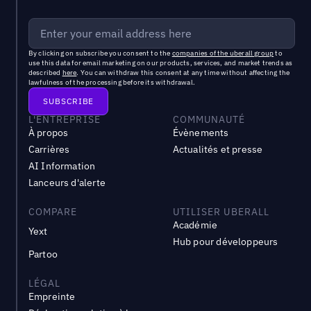
By clicking on subscribe you consent to the
companies of the uberall group
to
use this data for email marketing on our products, services, and market trends as
described
here
. You can withdraw this consent at any time without affecting the
lawfulness of the processing before its withdrawal.
L'ENTREPRISE
COMMUNAUTÉ
À propos
Évènements
Carrières
Actualités et presse
AI Information
Lanceurs d'alerte
COMPARE
UTILISER UBERALL
Académie
Yext
Hub pour développeurs
Partoo
LÉGAL
Empreinte