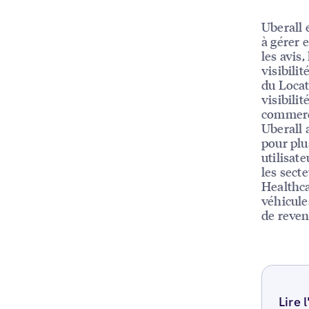
Uberall 
à gérer e
les avis,
visibili
du Locat
visibili
commerc
Uberall 
pour plu
utilisat
les sect
Healthca
véhicule
de reven
Lire 