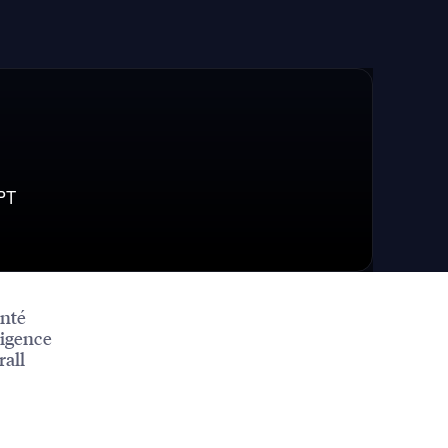
PT
enté
ligence
rall