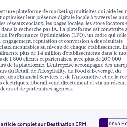
est une plateforme de marketing multisites qui aide les
t optimiser leur présence digitale locale à travers les an
 les réseaux sociaux, les pages locales, les store locators e
té dans la recherche par IA. La plateforme est construite 
ion Performance Optimization (LPO), un cadre qui relie
té, engagement, réputation et conversion à des résultats
iaux mesurables au niveau de chaque établissement. E
alimente plus de 1,4 million d’établissements dans le m
s de 1 800 clients et partenaires, avec plus de 100 000
eurs de la plateforme. L’entreprise accompagne des mar
eurs du Retail, de l’Hospitality, du Food & Beverage, du
re, des Financial Services et de l’Automotive et de la re
s électriques. Uberall vend directement et via un résea
deurs et de partenaires agences.
Read More
l'article complet sur Destination CRM
READ M