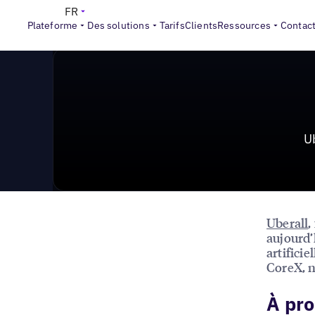
News & Press
>
Uberall dévoile le Digital Revenue As
FR
Plateforme
Des solutions
Tarifs
Clients
Ressources
Contac
U
Uberall
,
aujourd’
artifici
CoreX, 
À pro