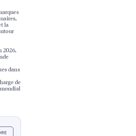
 marques
nuaires,
t la
autour
n 2026,
onde
ques dans
charge de
u mondial
ORE