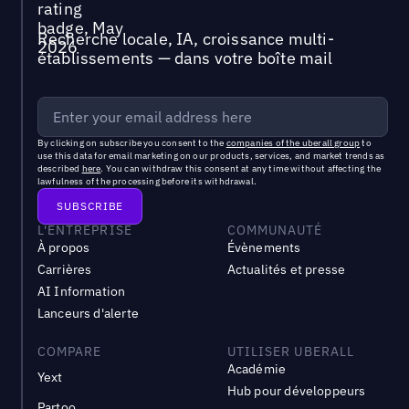
Recherche locale, IA, croissance multi-
établissements — dans votre boîte mail
By clicking on subscribe you consent to the
companies of the uberall group
to
use this data for email marketing on our products, services, and market trends as
described
here
. You can withdraw this consent at any time without affecting the
lawfulness of the processing before its withdrawal.
L'ENTREPRISE
COMMUNAUTÉ
À propos
Évènements
Carrières
Actualités et presse
AI Information
Lanceurs d'alerte
COMPARE
UTILISER UBERALL
Académie
Yext
Hub pour développeurs
Partoo