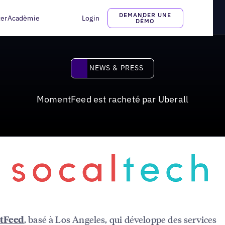
DEMANDER UNE
ter
Acadèmie
Login
DÉMO
News & Press
NEWS & PRESS
MomentFeed est racheté par Uberall
, basé à Los Angeles, qui développe des services
tFeed