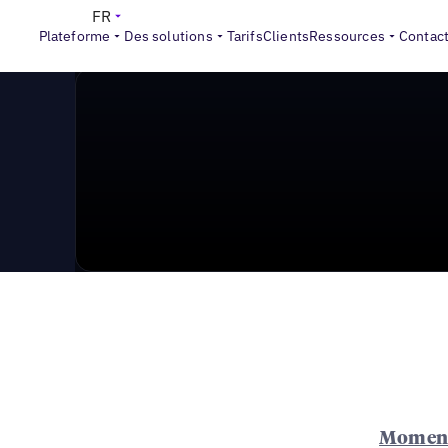
News & Press
>
MomentFeed acquis par Uberall
FR
Plateforme
Des solutions
Tarifs
Clients
Ressources
Contac
Momen