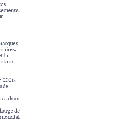
ces
ssements,
ur
 marques
nuaires,
t la
autour
n 2026,
onde
ques dans
charge de
u mondial