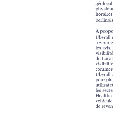
géolocal
physique
horaires 
berlinoi
À propo
Uberall 
à gérer e
les avis,
visibili
du Locat
visibili
commerc
Uberall 
pour plu
utilisat
les sect
Healthca
véhicule
de reven