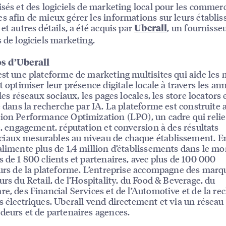
isés et des logiciels de marketing local pour les commer
s afin de mieux gérer les informations sur leurs établi
et autres détails, a été acquis par
, un fournisse
Uberall
s de logiciels marketing.
s d’Uberall
est une plateforme de marketing multisites qui aide les
t optimiser leur présence digitale locale à travers les an
 les réseaux sociaux, les pages locales, les store locators e
té dans la recherche par IA. La plateforme est construite 
ion Performance Optimization (LPO), un cadre qui relie
té, engagement, réputation et conversion à des résultats
iaux mesurables au niveau de chaque établissement. E
alimente plus de 1,4 million d’établissements dans le m
s de 1 800 clients et partenaires, avec plus de 100 000
eurs de la plateforme. L’entreprise accompagne des mar
eurs du Retail, de l’Hospitality, du Food & Beverage, du
re, des Financial Services et de l’Automotive et de la re
s électriques. Uberall vend directement et via un résea
deurs et de partenaires agences.