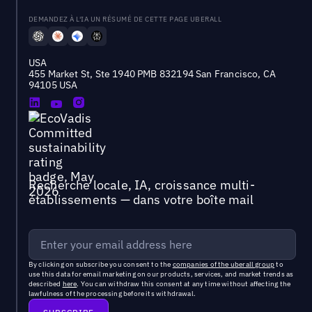
DEMANDEZ À L'IA UN RÉSUMÉ DE CETTE PAGE UBERALL
USA
455 Market St, Ste 1940 PMB 832194 San Francisco, CA
94105 USA
Recherche locale, IA, croissance multi-
établissements — dans votre boîte mail
By clicking on subscribe you consent to the
companies of the uberall group
to
use this data for email marketing on our products, services, and market trends as
described
here
. You can withdraw this consent at any time without affecting the
lawfulness of the processing before its withdrawal.