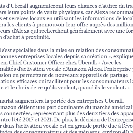
nts d’Uberall augmenteront leurs chances d’attirer du tra
ers leurs points de vente physiques, car Alexa recomm
s et services locaux en utilisant les informations de loca
era les clients à promouvoir leur offre auprès des millio
ateurs d’Alexa qui recherchent généralement avec une for
n d’achat à proximité.
l s’est spécialisé dans la mise en relation des consomma
 bonnes entreprises locales depuis sa création », explique
en, Chief Customer Officer chez Uberall. « Avec les
nalités d’activation vocale d’Amazon Alexa, l’entreprise
ssion en permettant de nouveaux appareils de partage
ations efficaces qui facilitent pour les consommateurs l
 et le choix de ce qu’ils veulent, quand ils le veulent. »
nariat augmentera la portée des entreprises Uberall,
Amazon détient une part dominante du marché américai
s connectées, représentant plus des deux tiers des appar
tre l’été 2017 et 2021. De plus, la décision de l’entrepris
r dans l’activation vocale est en grande partie due à l’év
tudes des consommateurs et des ménages, environ 40 %