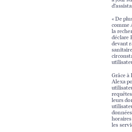
d’assist
« De plu
comme Al
la reche
déclare 
devant r
sanitair
circonst
utilisat
Grâce à 
Alexa po
utilisat
requêtes
leurs do
utilisat
données 
horaires 
les servi