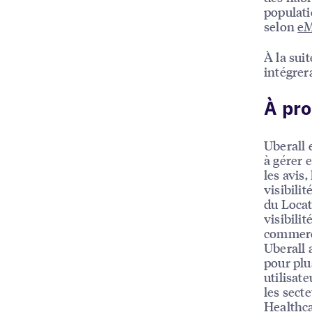
populati
selon
eM
À la suit
intégrer
À pro
Uberall 
à gérer e
les avis,
visibili
du Locat
visibili
commerc
Uberall 
pour plu
utilisat
les sect
Healthca