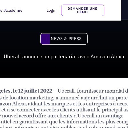
Amazon Alexa
DEMANDER UNE
ter
Acadèmie
Login
DÉMO
News & Press
NEWS & PRESS
Uberall annonce un partenariat avec Amazon Alexa
–
Uberall
, fournisseur mondial 
les, le 12 juillet 2022
s de location marketing, a annoncé aujourd’hui un parte
zon Alexa, aidant les marques et les entreprises à accro
é et à se connecter avec les clients utilisant le principal a
e nouvel accord offre aux clients d’Uberall un avantage
ntiel en garantissant que les informations les plus comp
ur leur entreprise sont disponibles sur le plus grand serv