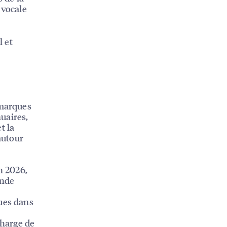
 vocale
l et
 marques
nuaires,
t la
autour
n 2026,
onde
ques dans
charge de