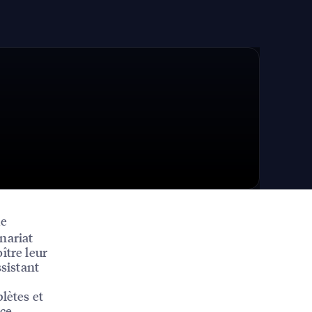
de
nariat
ître leur
ssistant
lètes et
ice