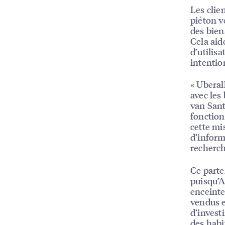
Les clie
piéton v
des bien
Cela aid
d’utilis
intentio
« Uberal
avec les
van Sant
fonction
cette mi
d’inform
recherche
Ce parte
puisqu’
enceinte
vendus en
d’investi
des habi