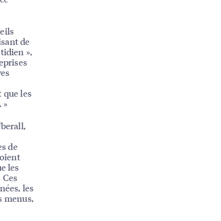
eils
isant de
tidien »,
eprises
ves
 que les
 »
berall,
es de
voient
e les
. Ces
ées, les
es menus,