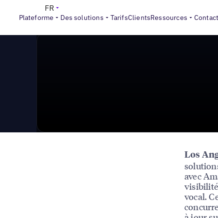
News & Press
>
Uberall annonce un partenariat avec 
FR
Plateforme
Des solutions
Tarifs
Clients
Ressources
Contac
Los Ange
solution
avec Ama
visibilit
vocal. C
concurre
à jour s