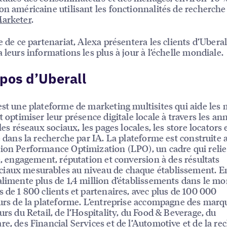
on américaine utilisant les fonctionnalités de recherche
arketer
.
e de ce partenariat, Alexa présentera les clients d’Uberal
a leurs informations les plus à jour à l’échelle mondiale.
pos d’Uberall
est une plateforme de marketing multisites qui aide les
t optimiser leur présence digitale locale à travers les an
 les réseaux sociaux, les pages locales, les store locators e
té dans la recherche par IA. La plateforme est construite 
ion Performance Optimization (LPO), un cadre qui relie
té, engagement, réputation et conversion à des résultats
iaux mesurables au niveau de chaque établissement. E
alimente plus de 1,4 million d’établissements dans le m
s de 1 800 clients et partenaires, avec plus de 100 000
eurs de la plateforme. L’entreprise accompagne des mar
eurs du Retail, de l’Hospitality, du Food & Beverage, du
re, des Financial Services et de l’Automotive et de la re