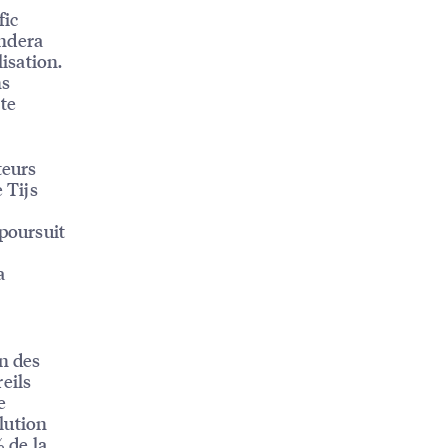
fic
andera
lisation.
ns
te
teurs
 Tijs
 poursuit
a
n des
eils
e
olution
 de la