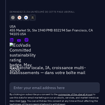
DEMANDEZ À L'IA UN RÉSUMÉ DE CETTE PAGE UBERALL
USA
455 Market St, Ste 1940 PMB 832194 San Francisco, CA
94105 USA
Recherche locale, IA, croissance multi-
établissements — dans votre boîte mail
By clicking on subscribe you consent to the
companies of the uberall group
to
use this data for email marketing on our products, services, and market trends as
described
here
. You can withdraw this consent at any time without affecting the
lawfulness of the processing before its withdrawal.