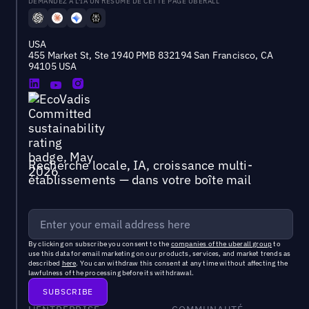
DEMANDEZ À L'IA UN RÉSUMÉ DE CETTE PAGE UBERALL
USA
455 Market St, Ste 1940 PMB 832194 San Francisco, CA
94105 USA
Recherche locale, IA, croissance multi-
établissements — dans votre boîte mail
By clicking on subscribe you consent to the
companies of the uberall group
to
use this data for email marketing on our products, services, and market trends as
described
here
. You can withdraw this consent at any time without affecting the
lawfulness of the processing before its withdrawal.