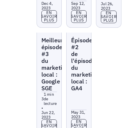
Dec 4,
Sep 12,
Jul 26,
2023
2023
2023
En savoir plus
En savoir plus
EN
EN
En savoir p
EN
SAVOIR
SAVOIR
SAVOIR
PLUS
PLUS
PLUS
Local
Local
Meilleur
Épisode
Marketing
Marketing
Beat
Beat
épisode
#2
#3
de
du
l'épisode
marketing
du
local :
marketing
Google
local :
SGE
GA4
1 min
3
de
lecture
•
May 31,
Jun 22,
2023
2023
En savoir plus
EN
En savoir plus
EN
SAVOIR
SAVOIR