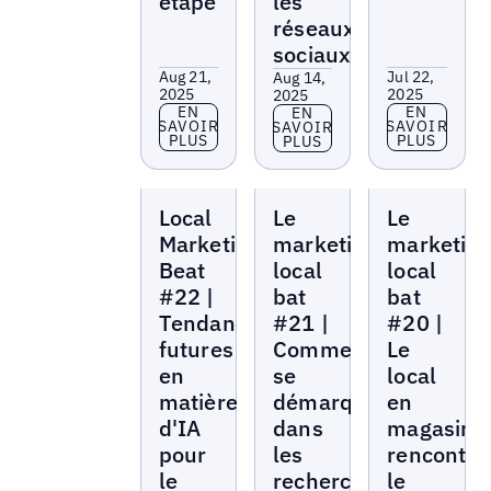
étape
les
réseaux
sociaux
Aug 21,
Jul 22,
Aug 14,
2025
2025
2025
En savoir plus
En savoir p
EN
EN
En savoir plus
EN
SAVOIR
SAVOIR
SAVOIR
PLUS
PLUS
PLUS
Local
Local
Local
Local
Le
Le
Marketing
Marketing
Marketing
Beat
Beat
Beat
Marketing
marketing
marketin
Beat
local
local
#22 |
bat
bat
Tendances
#21 |
#20 |
futures
Comment
Le
en
se
local
matière
démarquer
en
d'IA
dans
magasin
pour
les
rencontre
le
recherches
le