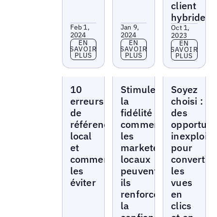
client
hybride
Feb 1,
Jan 9,
Oct 1,
2024
2024
2023
En savoir plus
En savoir plus
EN
EN
En savoir p
EN
SAVOIR
SAVOIR
SAVOIR
PLUS
PLUS
PLUS
Livres
Livres
Livres
10
Stimulez
Soyez
blancs
blancs
blancs
erreurs
la
choisi :
de
fidélité :
des
référencement
comment
opportuni
local
les
inexploit
et
marketeurs
pour
comment
locaux
convertir
les
peuvent-
les
éviter
ils
vues
renforcer
en
la
clics