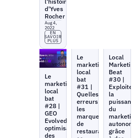
l'histoire
d'Yves
Rocher
Aug 4,
2022
En savoir plus
EN
SAVOIR
PLUS
Local
Local
Le
Local
Marketing
Marketing
En
Beat
Beat
marketing
Marketing
vedette
local
Beat
Local
Le
Marketing
bat
#30 |
Beat
marketing
#31 |
Exploiter
local
Quelles
la
bat
erreurs
puissanc
#28 |
les
du
GEO
marques
marketin
Evolved :
de
autonome
optimisation
restaurants
grâce
des