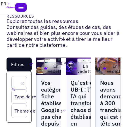
FR
RESSOURCES
Explorez toutes les ressources
Consultez des guides, des études de cas, des
webinaires et bien plus encore pour vous aider à
développer votre activité et à tirer le meilleur
parti de notre plateforme.
CHARGER PLUS
Filtres
Réinitialiser
En
En
En
vedette
vedette
vedette
Articles
Articles
Articles
Vos
Qu’est-ce que
Nous
catégories de
UB-I : l’agent
avons
fiche
IA qui
demandé
Type de ressource
établissement
transforme le
à 300
Google n’ont
chaos des
franchise
Thème de la ressource
pas changé
établissements
qui est en
depuis la
en
tête sur