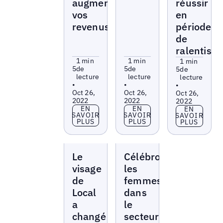
augmenter
réussir
vos
en
revenus
période
de
ralentiss
1 min
1 min
1 min
5
de
5
de
5
de
lecture
lecture
lecture
•
•
•
Oct 26,
Oct 26,
Oct 26,
2022
2022
2022
En savoir plus
En savoir plus
EN
EN
En savoir p
EN
SAVOIR
SAVOIR
SAVOIR
PLUS
PLUS
PLUS
Livres
Livres
Le
Célébrons
blancs
blancs
visage
les
de
femmes
Local
dans
a
le
changé
secteur