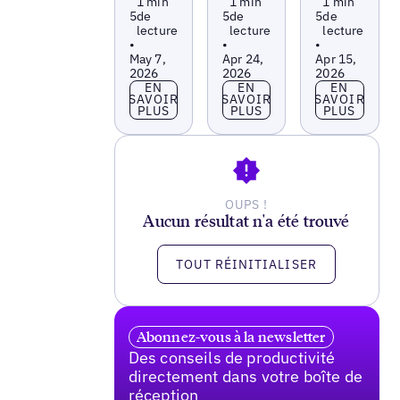
1 min
1 min
1 min
5
de
5
de
5
de
lecture
lecture
lecture
•
•
•
May 7,
Apr 24,
Apr 15,
2026
2026
2026
En savoir plus
En savoir plus
En savoir p
EN
EN
EN
SAVOIR
SAVOIR
SAVOIR
PLUS
PLUS
PLUS
OUPS !
Aucun résultat n'a été trouvé
TOUT RÉINITIALISER
Abonnez-vous à la newsletter
Des conseils de productivité
directement dans votre boîte de
réception