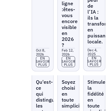
ligne
de
:êtes-
l’IA :
vous
ils la
encore
transform
visible
en
en
puissanc
2026
locale.
?
Dec 4,
Oct 8,
Feb 12,
2025
2026
2026
En savoir p
EN
En savoir plus
En savoir plus
EN
EN
SAVOIR
SAVOIR
SAVOIR
PLUS
PLUS
PLUS
Webinars
Webinars
Webinars
Qu'est-
Soyez
Stimulez
ce
choisi
la
qui
en
fidélité
distingue
toute
en
les
simplicité
toute