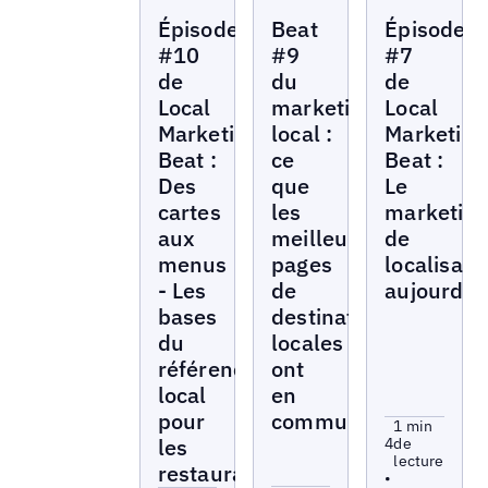
Local
Local
Local
Épisode
Beat
Épisode
Marketing
Marketing
Marketing
Beat
Beat
Beat
#10
#9
#7
de
du
de
Local
marketing
Local
Marketing
local :
Marketing
Beat :
ce
Beat :
Des
que
Le
cartes
les
marketin
aux
meilleures
de
menus
pages
localisati
- Les
de
aujourd'h
bases
destination
du
locales
référencement
ont
local
en
pour
commun
1 min
les
4
de
lecture
restaurants
•