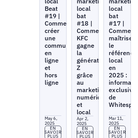
local
marketing
marketin
Beat
local
local
#19 |
bat
bat
Comment
#18 |
#17 |
créer
Comment
Comment
une
KFC
maîtriser
communauté
gagne
le
en
la
référenc
ligne
génération
local
et
Z
en
hors
grâce
2025 :
ligne
au
informati
marketing
exclusive
numérique
de
et
Whitespa
local
May 6,
Mar 11,
Apr 2,
2025
2025
2025
En savoir plus
En savoir p
EN
EN
En savoir plus
EN
SAVOIR
SAVOIR
SAVOIR
PLUS
PLUS
PLUS