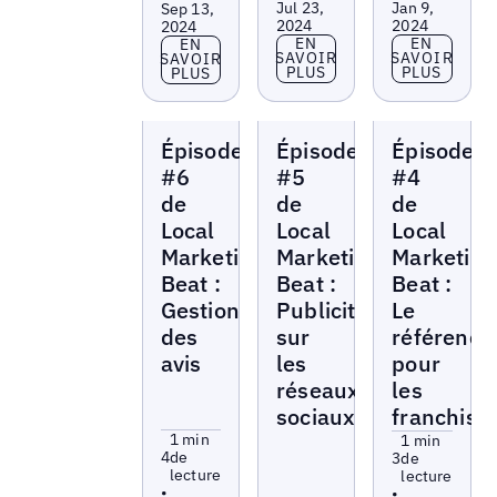
Jul 23,
Jan 9,
Sep 13,
2024
2024
2024
En savoir plus
En savoir p
EN
EN
En savoir plus
EN
SAVOIR
SAVOIR
SAVOIR
PLUS
PLUS
PLUS
Local
Local
Local
Épisode
Épisode
Épisode
Marketing
Marketing
Marketing
Beat
Beat
Beat
#6
#5
#4
de
de
de
Local
Local
Local
Marketing
Marketing
Marketing
Beat :
Beat :
Beat :
Gestion
Publicités
Le
des
sur
référenc
avis
les
pour
réseaux
les
sociaux
franchise
1 min
1 min
4
de
3
de
lecture
lecture
•
•