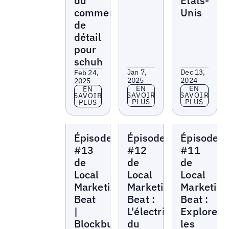
du
États-
commerce
Unis
de
détail
pour
schuh
Jan 7,
Dec 13,
Feb 24,
2025
2024
2025
En savoir plus
En savoir p
EN
EN
En savoir plus
EN
SAVOIR
SAVOIR
SAVOIR
PLUS
PLUS
PLUS
Local
Local
Local
Épisode
Épisode
Épisode
Marketing
Marketing
Marketing
Beat
Beat
Beat
#13
#12
#11
de
de
de
Local
Local
Local
Marketing
Marketing
Marketing
Beat
Beat :
Beat :
|
L'électrification
Explorez
Blockbuster
du
les