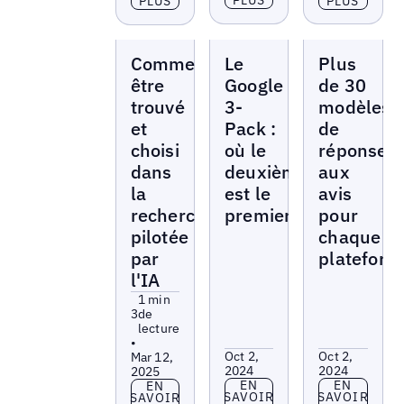
PLUS
PLUS
PLUS
Livres
Livres
Livres
Comment
Le
Plus
blancs
blancs
blancs
être
Google
de 30
trouvé
3-
modèles
et
Pack :
de
choisi
où le
réponses
dans
deuxième
aux
la
est le
avis
recherche
premier
pour
pilotée
chaque
par
plateform
l'IA
1 min
3
de
lecture
•
Oct 2,
Oct 2,
Mar 12,
2024
2024
2025
En savoir plus
En savoir p
EN
EN
En savoir plus
EN
SAVOIR
SAVOIR
SAVOIR