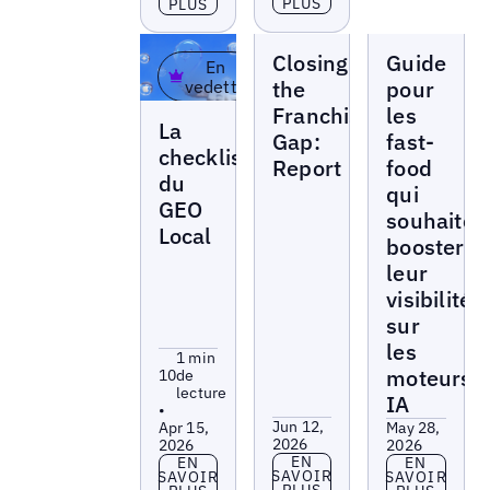
PLUS
PLUS
Livres
Livres
Closing
Guide
blancs
blancs
En
the
pour
vedette
Franchise
les
Livres
La
blancs
Gap:
fast-
checklist
Report
food
du
qui
GEO
souhaiten
Local
booster
leur
visibilité
sur
les
1 min
moteurs
10
de
lecture
IA
•
Jun 12,
Apr 15,
May 28,
2026
2026
2026
En savoir plus
EN
En savoir plus
En savoir p
EN
EN
SAVOIR
SAVOIR
SAVOIR