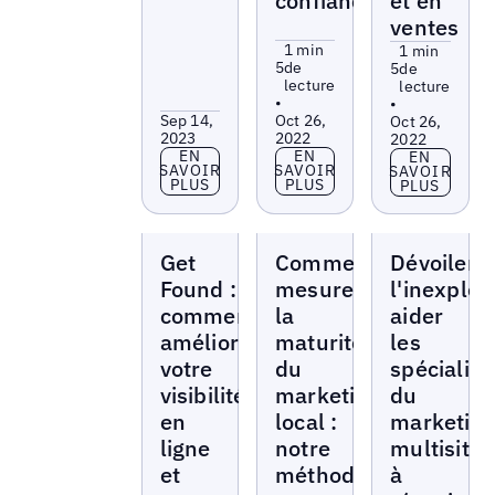
confiance ?
et en
ventes
1 min
1 min
5
de
5
de
lecture
lecture
•
•
Sep 14,
Oct 26,
Oct 26,
2023
2022
2022
En savoir plus
En savoir plus
EN
EN
En savoir p
EN
SAVOIR
SAVOIR
SAVOIR
PLUS
PLUS
PLUS
Livres
Livres
Livres
Get
Comment
Dévoiler
blancs
blancs
blancs
Found :
mesurer
l'inexploit
comment
la
aider
améliorer
maturité
les
votre
du
spécialist
visibilité
marketing
du
en
local :
marketin
ligne
notre
multisites
et
méthodologie
à