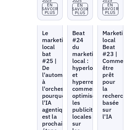
2025
2025
2025
En savoir plus
En savoir p
EN
EN
En savoir plus
EN
SAVOIR
SAVOIR
SAVOIR
PLUS
PLUS
PLUS
Local
Local
Local
Le
Beat
Marketing
Marketing
Marketing
Marketing
Beat
Beat
Beat
marketing
#24
local
local
du
Beat
bat
marketing
#23 |
#25 |
local :
Comment
De
hyperlocal
être
l'automatisation
et
prêt
à
hyperrentable :
pour
l'orchestration :
comment
la
pourquoi
optimiser
recherch
l'IA
les
basée
agentique
publicités
sur
est la
locales
l'IA
prochaine
sur