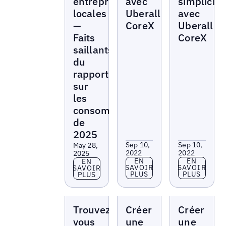
entreprises
avec
simplicité
locales ?
Uberall
avec
—
CoreX
Uberall
Faits
CoreX
saillants
du
rapport
sur
les
consommateurs
de
2025
Sep 10,
Sep 10,
May 28,
2022
2022
2025
En savoir plus
En savoir p
EN
EN
En savoir plus
EN
SAVOIR
SAVOIR
SAVOIR
PLUS
PLUS
PLUS
Webinars
Webinars
Webinars
Trouvez-
Créer
Créer
vous
une
une