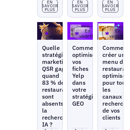
En savoir plus
En savoir plus
En savoir p
EN
EN
EN
SAVOIR
SAVOIR
SAVOIR
PLUS
PLUS
PLUS
En
En
En
vedette
vedette
vedette
Articles
Articles
Articles
Quelle
Comment
Comment
stratégie
optimiser
créer un
marketing
vos
menu de
QSR gagne
fiches
restauran
quand
Yelp
optimisé
83 % des
dans
pour tous
restaurants
votre
les
sont
stratégie
canaux d
absents de
GEO
recherch
la
de vos
recherche
clients
IA ?