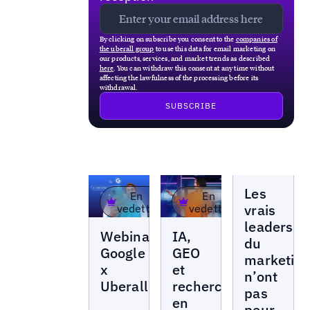
By clicking on subscribe you consent to the
companies of
the uberall group
to use this data for email marketing on
our products, services, and market trends as described
here
. You can withdraw this consent at any time without
affecting the lawfulness of the processing before its
withdrawal.
Webinars
Les
En
En
vrais
vedette
vedette
leaders
Webinars
Webinars
Webinar
IA,
du
Google
GEO
marketin
x
et
n’ont
Uberall
recherche
pas
en
peur