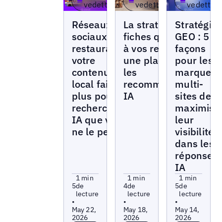
vedette
vedette
vedette
Articles
Articles
Articles
Réseaux
La stratégie de
Stratégie
sociaux pour
fiches qui assure
GEO : 5
restaurants :
à vos restaurants
façons
votre
une place dans
pour les
contenu
les
marques
local fait
recommandations
multi-
plus pour la
IA
sites de
recherche
maximise
IA que vous
leur
ne le pensez
visibilité
dans les
réponses
IA
1 min
1 min
1 min
5
de
4
de
5
de
lecture
lecture
lecture
•
•
•
May 22,
May 18,
May 14,
2026
2026
2026