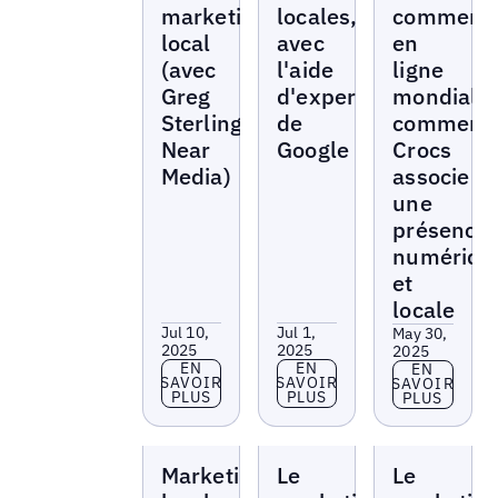
marketing
locales,
commerc
local
avec
en
(avec
l'aide
ligne
Greg
d'experts
mondial :
Sterling,
de
comment
Near
Google
Crocs
Media)
associe
une
présence
numériqu
et
locale
Jul 10,
Jul 1,
May 30,
2025
2025
2025
En savoir plus
En savoir plus
EN
EN
En savoir p
EN
SAVOIR
SAVOIR
SAVOIR
PLUS
PLUS
PLUS
Local
Local
Local
Marketing
Le
Le
Marketing
Marketing
Marketing
Beat
Beat
Beat