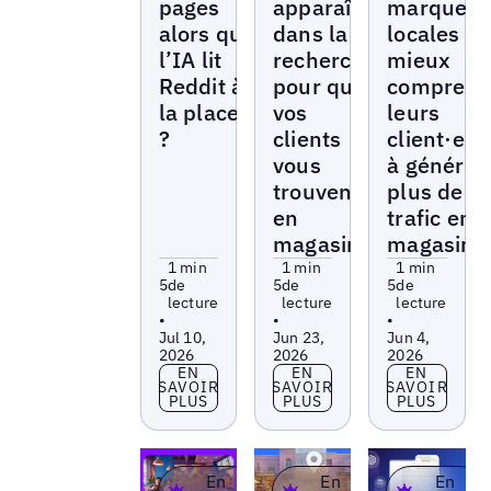
pages
apparaître
marques
alors que
dans la
locales à
l’IA lit
recherche
mieux
Reddit à
pour que
comprend
la place
vos
leurs
?
clients
client·es 
vous
à générer
trouvent
plus de
en
trafic en
magasin
magasin
1 min
1 min
1 min
5
de
5
de
5
de
lecture
lecture
lecture
•
•
•
Jul 10,
Jun 23,
Jun 4,
2026
2026
2026
En savoir plus
En savoir plus
En savoir p
EN
EN
EN
SAVOIR
SAVOIR
SAVOIR
PLUS
PLUS
PLUS
En
En
En