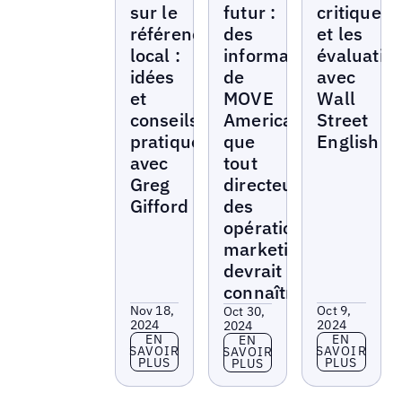
sur le
futur :
critiques
référencement
des
et les
local :
informations
évaluatio
idées
de
avec
et
MOVE
Wall
conseils
America
Street
pratiques
que
English
avec
tout
Greg
directeur
Gifford
des
opérations
marketing
devrait
connaître
Nov 18,
Oct 9,
Oct 30,
2024
2024
2024
En savoir plus
En savoir p
EN
EN
En savoir plus
EN
SAVOIR
SAVOIR
SAVOIR
PLUS
PLUS
PLUS