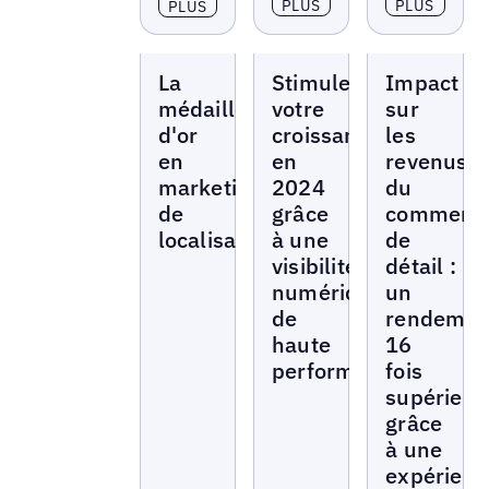
PLUS
PLUS
PLUS
Livres
Livres
Livres
La
Stimulez
Impact
blancs
blancs
blancs
médaille
votre
sur
d'or
croissance
les
en
en
revenus
marketing
2024
du
de
grâce
commerc
localisation
à une
de
visibilité
détail :
numérique
un
de
rendemen
haute
16
performance
fois
supérieur
grâce
à une
expérienc