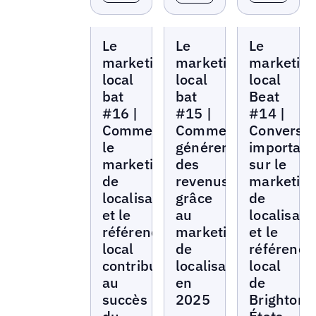
Local
Local
Local
Le
Le
Le
Marketing
Marketing
Marketing
Beat
Beat
Beat
marketing
marketing
marketin
local
local
local
bat
bat
Beat
#16 |
#15 |
#14 |
Comment
Comment
Conversat
le
générer
important
marketing
des
sur le
de
revenus
marketin
localisation
grâce
de
et le
au
localisati
référencement
marketing
et le
local
de
référenc
contribuent
localisation
local
au
en
de
succès
2025
BrightonS