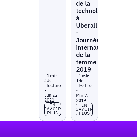
de la
technologie
à
Uberall
-
Journée
internationale
de la
femme
2019
1 min
1 min
3
de
1
de
lecture
lecture
•
•
Jun 22,
Mar 7,
2021
2019
En savoir plus
EN
En savoir plus
EN
SAVOIR
SAVOIR
PLUS
PLUS
Pied de page