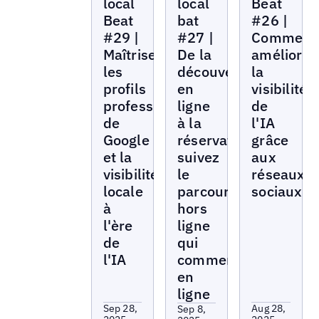
local
local
Beat
Beat
bat
#26 |
#29 |
#27 |
Comment
Maîtriser
De la
améliorer
les
découverte
la
profils
en
visibilité
professionnels
ligne
de
de
à la
l'IA
Google
réservation :
grâce
et la
suivez
aux
visibilité
le
réseaux
locale
parcours
sociaux
à
hors
l'ère
ligne
de
qui
l'IA
commence
en
ligne
Sep 28,
Aug 28,
Sep 8,