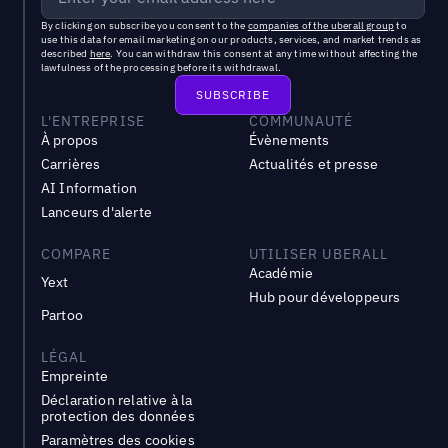
By clicking on subscribe you consent to the
companies of the uberall group
to
use this data for email marketing on our products, services, and market trends as
described
here
. You can withdraw this consent at any time without affecting the
lawfulness of the processing before its withdrawal.
L'ENTREPRISE
COMMUNAUTÉ
À propos
Évènements
Carrières
Actualités et presse
AI Information
Lanceurs d'alerte
COMPARE
UTILISER UBERALL
Académie
Yext
Hub pour développeurs
Partoo
LÉGAL
Empreinte
Déclaration relative à la
protection des données
Paramètres des cookies