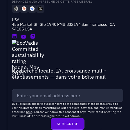
DEMANDEZ À L'IA UN RÉSUMÉ DE CETTE PAGE UBERALL
USA
455 Market St, Ste 1940 PMB 832194 San Francisco, CA
94105 USA
Recherche locale, IA, croissance multi-
établissements — dans votre boîte mail
By clicking on subscribe you consent to the
companies of the uberall group
to
use this data for email marketing on our products, services, and market trends as
described
here
. You can withdraw this consent at any time without affecting the
lawfulness of the processing before its withdrawal.