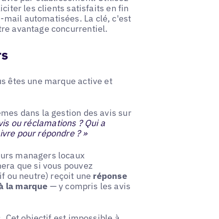
iter les clients satisfaits en fin
mail automatisées. La clé, c'est
tre avantage concurrentiel.
rs
us êtes une marque active et
èmes dans la gestion des avis sur
vis ou réclamations ? Qui a
ivre pour répondre ? »
eurs managers locaux
nera que si vous pouvez
if ou neutre) reçoit une
réponse
 à la marque
— y compris les avis
s
. Cet objectif est impossible à