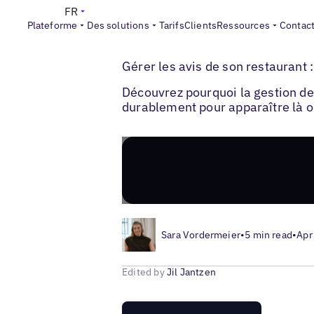
FR
Plateforme
Des solutions
Tarifs
Clients
Ressources
Contac
>
>
Blogs
Gestion des avis clients
Gestion 
Gérer les avis de son restaurant 
Découvrez pourquoi la gestion des
durablement pour apparaître là o
Sara Vordermeier
•
5 min read
•
Apr
Edited by
Jil Jantzen