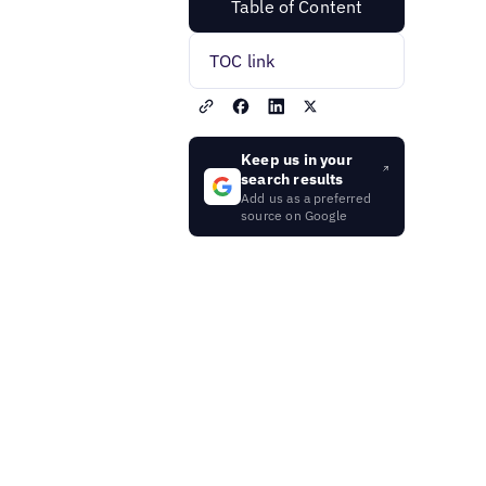
Table of Content
TOC link
Keep us in your
search results
Add us as a preferred
source on Google