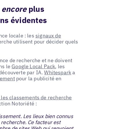
i
encore
plus
ins évidentes
nce locale : les
signaux de
erche utilisent pour décider quels
ence de recherche et ne doivent
ns le
Google Local Pack
, les
 découverte par IA.
Whitespark
a
sement
pour la publicité en
 les classements de recherche
ction Notoriété :
lissement. Les lieux bien connus
 recherche. Ce facteur est
mbre de sites Web qui renvoient