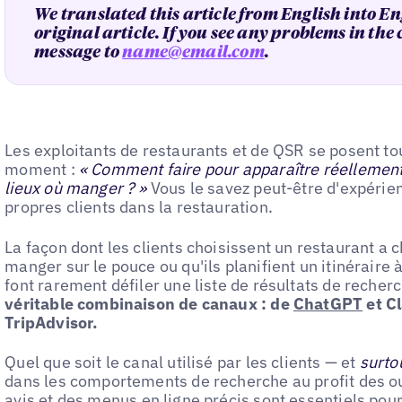
We translated this article from English into En
original article. If you see any problems in the
message to
name@email.com
.
Les exploitants de restaurants et de QSR se posent t
moment :
« Comment faire pour apparaître réellemen
lieux où manger ? »
Vous le savez peut-être d'expérien
propres clients dans la restauration.
La façon dont les clients choisissent un restaurant a 
manger sur le pouce ou qu'ils planifient un itinéraire à
font rarement défiler une liste de résultats de recher
véritable combinaison de canaux : de
ChatGPT
et C
TripAdvisor.
Quel que soit le canal utilisé par les clients — et
surto
dans les comportements de recherche au profit des o
avis
et des
menus en ligne précis
sont essentiels pour