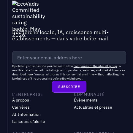
Recherche locale, IA, croissance multi-
établissements — dans votre boîte mail
By clicking on subscribe you consent to the
companies of the uberall group
to
use this data for email marketing on our products, services, and market trends as
described
here
. You can withdraw this consent at any time without affecting the
lawfulness of the processing before its withdrawal.
L'ENTREPRISE
COMMUNAUTÉ
À propos
Évènements
Carrières
Actualités et presse
AI Information
Lanceurs d'alerte