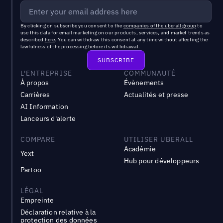
By clicking on subscribe you consent to the
companies of the uberall group
to
use this data for email marketing on our products, services, and market trends as
described
here
. You can withdraw this consent at any time without affecting the
lawfulness of the processing before its withdrawal.
L'ENTREPRISE
COMMUNAUTÉ
À propos
Évènements
Carrières
Actualités et presse
AI Information
Lanceurs d'alerte
COMPARE
UTILISER UBERALL
Académie
Yext
Hub pour développeurs
Partoo
LÉGAL
Empreinte
Déclaration relative à la
protection des données