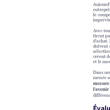
Aujourd'
entrepri
le comp
imprévis
Avec tou
tirent p
d'achat.
doivent 
sélectio
créent d
et le mo
Dans not
menée a
mesure 
l'avenir
différen
Évalu