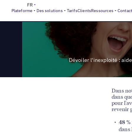
>
Reports
Dévoiler l'inexploité : aider les spécialistes du
FR
Plateforme
Des solutions
Tarifs
Clients
Ressources
Contac
Dévoiler l'inexploité : ai
Dans not
dans que
pour l'av
revenir 
48 %
dans 