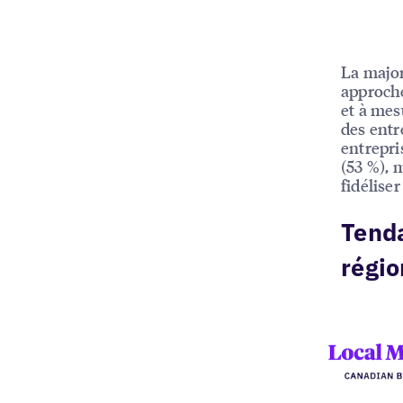
La major
approche
et à mes
des entr
entrepri
(53 %), m
fidéliser
Tenda
régi