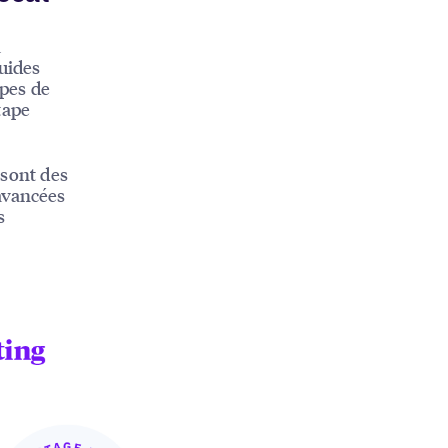
a
luides
pes de
tape
 sont des
avancées
s