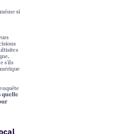
, même si
eurs
cisions
ltisites
gne,
 s'ils
numérique
 enquête
 quelle
our
ocal