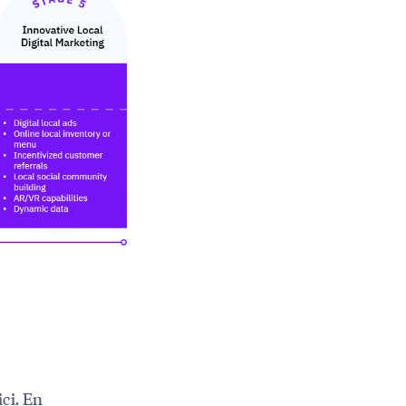
ici
. En