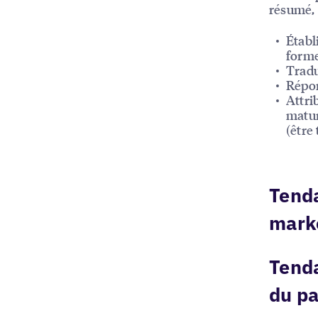
résumé, 
Établ
forme
Tradu
Répon
Attri
matur
(être 
Tenda
marke
Tenda
du pa