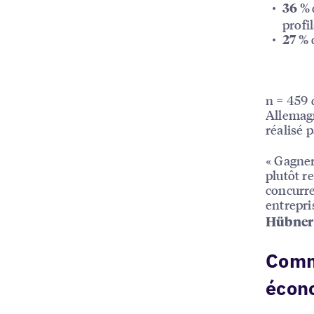
36 %
profi
d
27 %
n = 459 
Allemagn
réalisé 
« Gagner
plutôt r
concurre
entrepri
Hübne
Comme
écon