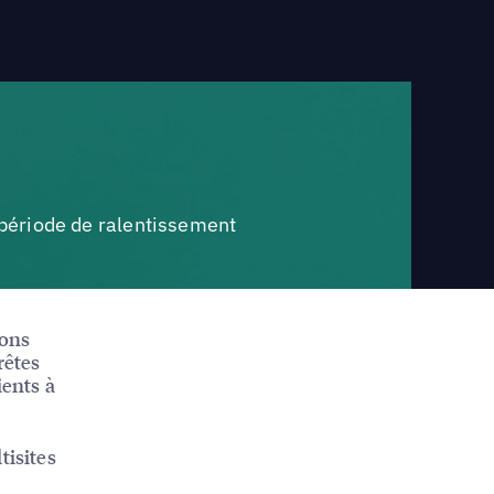
n période de ralentissement
nons
rêtes
ients à
tisites