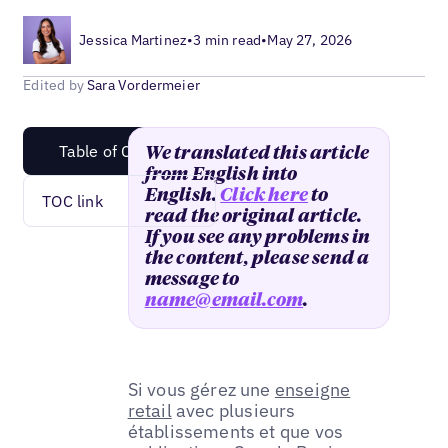
Jessica Martinez
•
3 min read
•
May 27, 2026
Edited by
Sara Vordermeier
Table of Content
We translated this article
from English into
English.
Click here
to
TOC link
read the original article.
If you see any problems in
the content, please send a
message to
name@email.com
.
Si vous gérez une
enseigne
retail
avec plusieurs
établissements et que vos