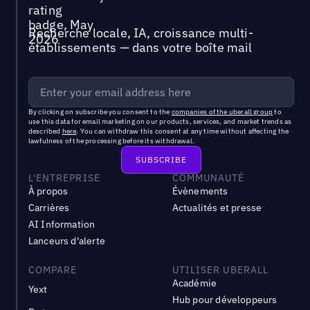
Recherche locale, IA, croissance multi-
établissements — dans votre boîte mail
By clicking on subscribe you consent to the
companies of the uberall group
to
use this data for email marketing on our products, services, and market trends as
described
here
. You can withdraw this consent at any time without affecting the
lawfulness of the processing before its withdrawal.
L'ENTREPRISE
COMMUNAUTÉ
À propos
Évènements
Carrières
Actualités et presse
AI Information
Lanceurs d'alerte
COMPARE
UTILISER UBERALL
Académie
Yext
Hub pour développeurs