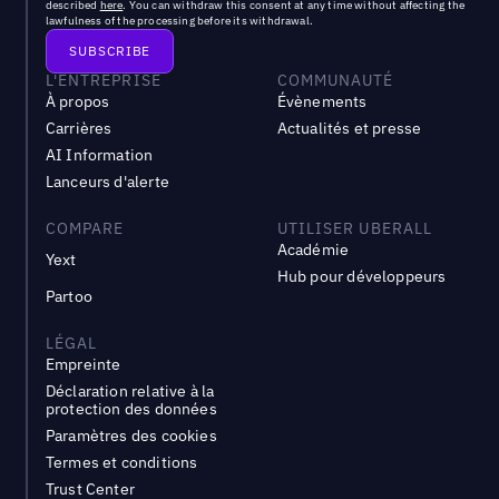
described
here
. You can withdraw this consent at any time without affecting the
lawfulness of the processing before its withdrawal.
L'ENTREPRISE
COMMUNAUTÉ
À propos
Évènements
Carrières
Actualités et presse
AI Information
Lanceurs d'alerte
COMPARE
UTILISER UBERALL
Académie
Yext
Hub pour développeurs
Partoo
LÉGAL
Empreinte
Déclaration relative à la
protection des données
Paramètres des cookies
Termes et conditions
Trust Center