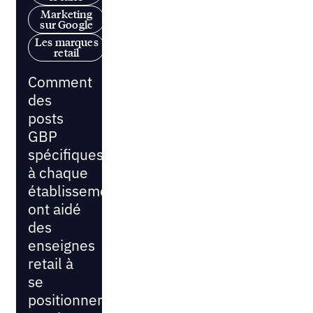
Marketing
sur Google
Les marques
retail
Comment
des
posts
GBP
spécifiques
à chaque
établissement
ont aidé
des
enseignes
retail à
se
positionner