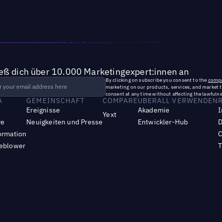
ieß dich über 10.000 Marketingexpert:innen an
By clicking on subscribe you consent to the
compa
marketing on our products, services, and market 
consent at any time without affecting the lawfulne
A
GEMEINSCHAFT
COMPARE
UBERALL VERWENDEN
Ereignisse
Akademie
I
Yext
re
Neuigkeiten und Presse
Entwickler-Hub
D
ormation
C
leblower
T