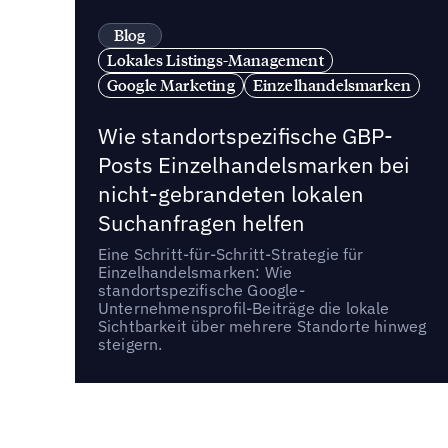
Blog
Lokales Listings-Management
Google Marketing
Einzelhandelsmarken
Wie standortspezifische GBP-
Posts Einzelhandelsmarken bei
nicht-gebrandeten lokalen
Suchanfragen helfen
Eine Schritt-für-Schritt-Strategie für
Einzelhandelsmarken: Wie
standortspezifische Google-
Unternehmensprofil-Beiträge die lokale
Sichtbarkeit über mehrere Standorte hinweg
steigern.