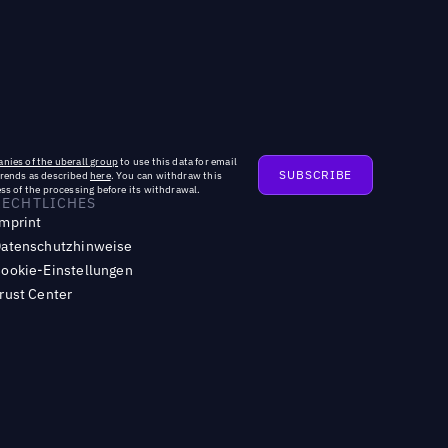
nies of the uberall group
to use this data for email
trends as described
here
. You can withdraw this
ss of the processing before its withdrawal.
RECHTLICHES
mprint
atenschutzhinweise
ookie-Einstellungen
rust Center