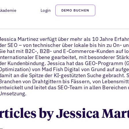
Akademie
Login
DEMO BUCHEN
Jessica Martinez
Associate Director of SEO
Jessica Martinez verfügt über mehr als 10 Jahre Erfah
der SEO – von technischer über lokale bis hin zu On- u
Sie hat mit B2C-, B2B- und E-Commerce-Kunden auf lok
internationaler Ebene gearbeitet, mit besonderer Stär
der Kundenbindung. Jessica hat das GEO-Programm (G
Optimization) von Mad Fish Digital von Grund auf auf
damit an die Spitze der KI-gestützten Suche gebracht. S
Branchen von Drahtgittern bis Fässern, von Lebensmitt
entwickelt und leitet das SEO-Team in allen Bereichen 
Umsetzung.
articles by Jessica Mar