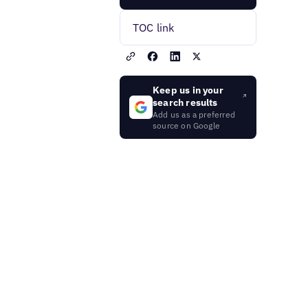
TOC link
Keep us in your
search results
Add us as a preferred
source on Google