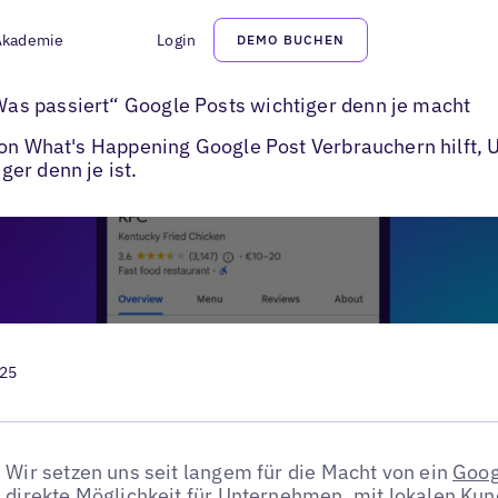
Akademie
Login
DEMO BUCHEN
at’s Happening Google Posts Funktion
s passiert“ Google Posts wichtiger denn je macht
ion What's Happening Google Post Verbrauchern hilft, 
er denn je ist.
025
Wir setzen uns seit langem für die Macht von ein
Goog
direkte Möglichkeit für Unternehmen, mit lokalen Ku