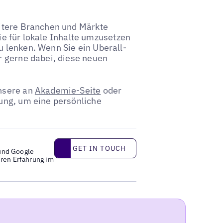
itere Branchen und Märkte
gie für lokale Inhalte umzusetzen
 lenken. Wenn Sie ein Uberall-
r gerne dabei, diese neuen
nsere an
Akademie-Seite
oder
ung, um eine persönliche
Get in touch
GET IN TOUCH
 und Google
hren Erfahrung im