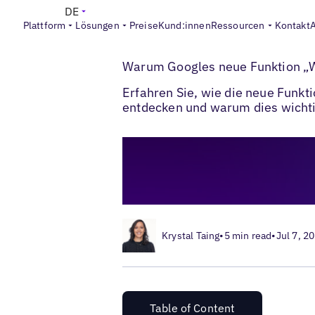
DE
Plattform
Lösungen
Preise
Kund:innen
Ressourcen
Kontakt
>
>
Blogs
Lokales Listings-Management
Wh
Warum Googles neue Funktion „Wa
Erfahren Sie, wie die neue Funkt
entdecken und warum dies wichtig
Krystal Taing
•
5 min read
•
Jul 7, 2
Table of Content