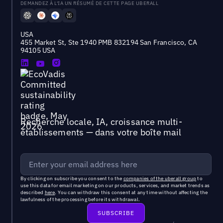
DEMANDEZ À L'IA UN RÉSUMÉ DE CETTE PAGE UBERALL
USA
455 Market St, Ste 1940 PMB 832194 San Francisco, CA
94105 USA
Recherche locale, IA, croissance multi-
établissements — dans votre boîte mail
By clicking on subscribe you consent to the
companies of the uberall group
to
use this data for email marketing on our products, services, and market trends as
described
here
. You can withdraw this consent at any time without affecting the
lawfulness of the processing before its withdrawal.