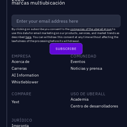
marcas multiubicación
By clicking on subscribe you consent to the
companies of the uberall group
to
use this data for email marketing on our products, services, and market trends as
described
here
. You can withdraw this consent at any time without affecting the
lawfulness of the processing before its withdrawal.
EMPRESA
COMUNIDAD
Acerca de
Eventos
Carreras
Noticias y prensa
AI Information
Whistleblower
COMPARE
USO DE UBERALL
Academia
Yext
Centro de desarrolladores
JURÍDICO
Impronta