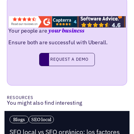
Your people are
your business
Ensure both are successful with Uberall.
Request a demo
REQUEST A DEMO
RESOURCES
You might also find interesting
Blogs
SEO local
SEO local vs SEO orgánico: los factores