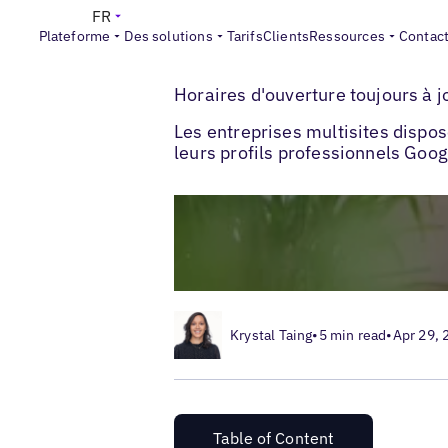
FR
Plateforme
Des solutions
Tarifs
Clients
Ressources
Contac
>
>
Blogs
Optimisation des fiches locales
Horaires d'ouverture toujours à j
Les entreprises multisites disp
leurs profils professionnels Goog
Krystal Taing
•
5 min read
•
Apr 29, 
Table of Content