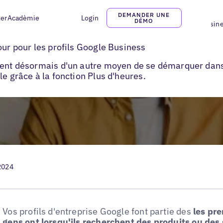
DEMANDER UNE
ter
Acadèmie
Login
DÉMO
Comment tirer parti des heures supplémentaires de Google My Busine
our pour les profils Google Business
osent désormais d'un autre moyen de se démarquer dans
le grâce à la fonction Plus d'heures.
2024
Vos profils d'entreprise Google font partie des
les pre
gens ont lorsqu'ils recherchent des produits ou des