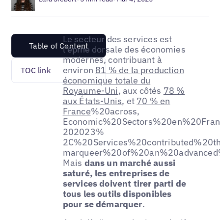
Le secteur des services est
Table of Content
l'épine dorsale des économies
modernes, contribuant à
environ
81 % de la production
TOC link
économique totale du
Royaume-Uni
, aux côtés
78 %
aux États-Unis
, et
70 % en
France
%20across,
Economic%20Sectors%20en%20Fran
202023%
2C%20Services%20contributed%20th
marqueer%20of%20an%20advanced%
Mais
dans un marché aussi
saturé, les entreprises de
services doivent tirer parti de
tous les outils disponibles
pour se démarquer
.