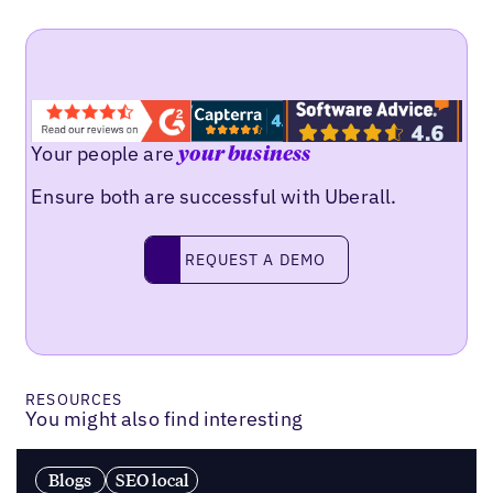
Your people are
your business
Ensure both are successful with Uberall.
Request a demo
REQUEST A DEMO
RESOURCES
You might also find interesting
Blogs
SEO local