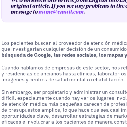
We translated this article from English into En
original article. If you see any problems in the
message to
name@email.com
.
Los pacientes buscan al proveedor de atención méd
que investigarían cualquier decisión de un consumido
búsqueda de Google, las redes sociales, los mapas 
Cuando hablamos de empresas de este sector, nos ref
y residencias de ancianos hasta clínicas, laboratorios
imágenes y centros de salud mental o rehabilitación.
Sin embargo, ser propietario y administrar un consul
difícil, especialmente cuando hay varios lugares inv
de atención médica más pequeñas carecen de profesi
de presupuestos amplios, lo que hace que sea casi imp
oportunidades clave, desarrollar estrategias de mark
eficaces e involucrar a los pacientes de manera const