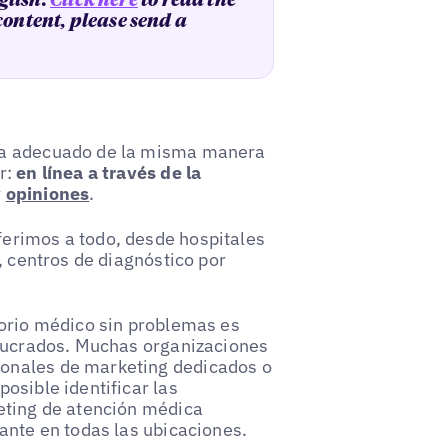
glish.
Click here
to read the
 content, please send a
ica adecuado de la misma manera
r:
en línea a través de la
y
opiniones
.
erimos a todo, desde hospitales
, centros de diagnóstico por
torio médico sin problemas es
olucrados. Muchas organizaciones
onales de marketing dedicados o
osible identificar las
eting de atención médica
ante en todas las ubicaciones.