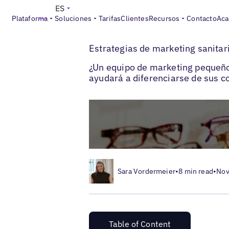
ES
Plataforma
Soluciones
Tarifas
Clientes
Recursos
Contacto
Aca
>
>
Blogs
Estrategia de marketing local
Est
Estrategias de marketing sanitar
¿Un equipo de marketing pequeño 
ayudará a diferenciarse de sus 
Sara Vordermeier
•
8 min read
•
Nov
Table of Content