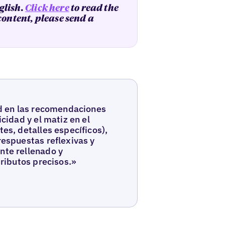
glish.
Click here
to read the
 content, please send a
ad en las recomendaciones
icidad y el matiz en el
es, detalles específicos),
respuestas reflexivas y
nte rellenado y
tributos precisos.»