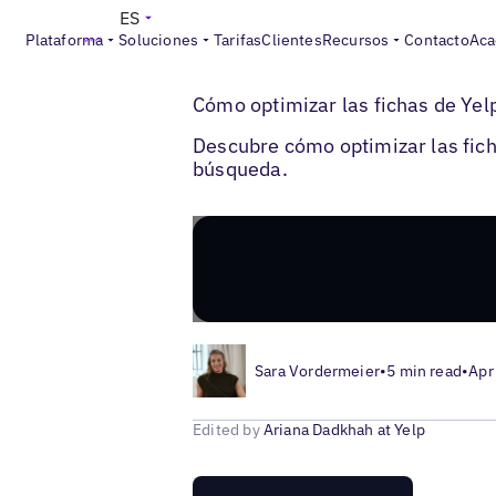
ES
Plataforma
Soluciones
Tarifas
Clientes
Recursos
Contacto
Aca
>
>
Blogs
Optimización de fichas locales
F
Cómo optimizar las fichas de Yel
Descubre cómo optimizar las fich
búsqueda.
Sara Vordermeier
•
5 min read
•
Apr
Edited by
Ariana Dadkhah at Yelp