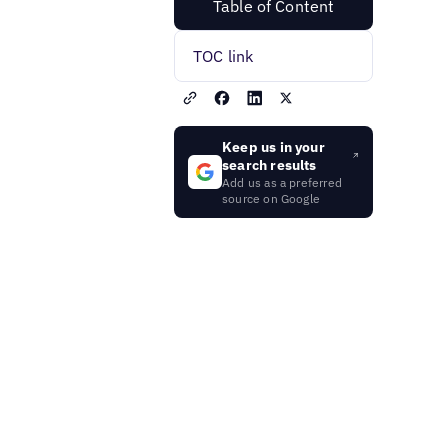
Table of Content
TOC link
Keep us in your
search results
Add us as a preferred
source on Google