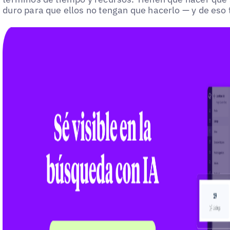
duro para que ellos no tengan que hacerlo — y de eso 