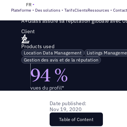
Success Story
>
A+Glass assure sa réputation globale avec
FR
Plateforme
Des solutions
Tarifs
Clients
Ressources
Contac
A+Glass assure sa réputation globale avec U
Client
Products used
Location Data Management
Listings Manageme
Gestion des avis et de la réputation
94 %
vues du profil*
Date published:
Nov 19, 2020
Table of Content