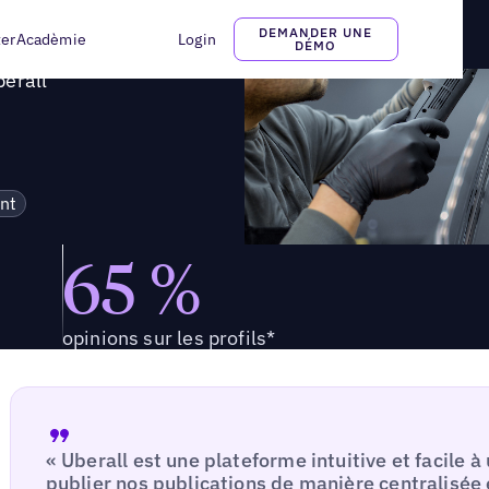
 Uberall
DEMANDER UNE
ter
Acadèmie
Login
DÉMO
berall
nt
65 %
opinions sur les profils*
« Uberall est une plateforme intuitive et facile à
publier nos publications de manière centralisée 