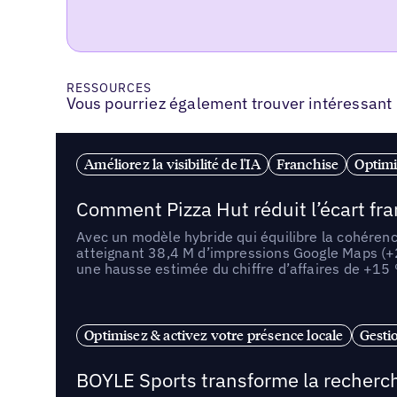
RESSOURCES
Vous pourriez également trouver intéressant
Améliorez la visibilité de l'IA
Franchise
Optimi
Comment Pizza Hut réduit l’écart fr
Avec un modèle hybride qui équilibre la cohérenc
atteignant 38,4 M d’impressions Google Maps (+
une hausse estimée du chiffre d’affaires de +15
Optimisez & activez votre présence locale
Gestio
BOYLE Sports transforme la recherch