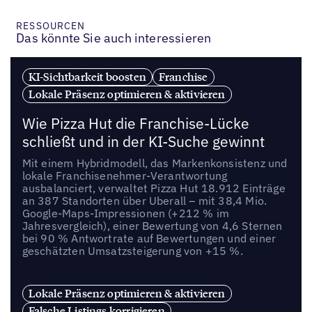
RESSOURCEN
Das könnte Sie auch interessieren
KI-Sichtbarkeit boosten
Franchise
Lokale Präsenz optimieren & aktivieren
Wie Pizza Hut die Franchise-Lücke
schließt und in der KI-Suche gewinnt
Mit einem Hybridmodell, das Markenkonsistenz und
lokale Franchisenehmer-Verantwortung
ausbalanciert, verwaltet Pizza Hut 18.912 Einträge
an 387 Standorten über Uberall – mit 38,4 Mio.
Google-Maps-Impressionen (+212 % im
Jahresvergleich), einer Bewertung von 4,6 Sternen
bei 90 % Antwortrate auf Bewertungen und einer
geschätzten Umsatzsteigerung von +15 %.
Lokale Präsenz optimieren & aktivieren
Falsche Listings korrigieren