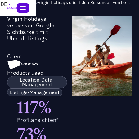
Success Story
>
Virgin Holidays sticht den Reisenden von heute im Zeitalter des hybriden Kundenerlebnisses hervor
DE
Virgin Holidays
verbessert Google
Sichtbarkeit mit
Uberall Listings
Client
Products used
Location-Data-
Management
Listings-Management
117%
Profilansichten*
73%