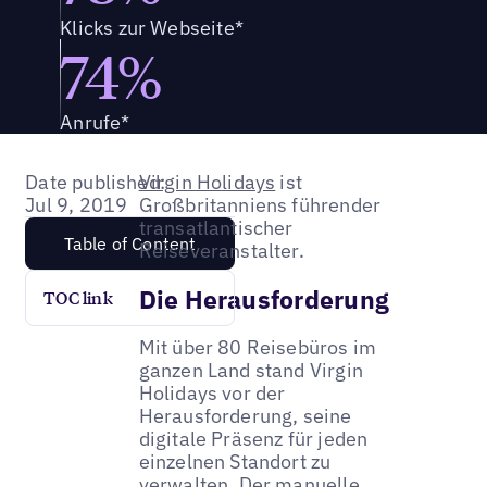
Klicks zur Webseite*
74%
Anrufe*
Date published:
Virgin Holidays
ist
Jul 9, 2019
Großbritanniens führender
transatlantischer
Table of Content
Reiseveranstalter.
Die Herausforderung
TOC link
Mit über 80 Reisebüros im
ganzen Land stand Virgin
Holidays vor der
Herausforderung, seine
digitale Präsenz für jeden
einzelnen Standort zu
verwalten. Der manuelle