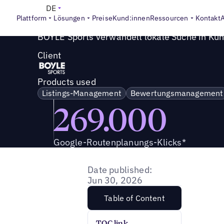
Success Story
>
BOYLE Sports verwandelt lokale Suche i
DE
Plattform
Lösungen
Preise
Kund:innen
Ressourcen
Kontakt
BOYLE Sports verwandelt lokale Suche in Ku
Client
Products used
Listings-Management
Bewertungsmanagement
269.000
Google-Routenplanungs-Klicks*
Date published:
Jun 30, 2026
Table of Content
TOC link