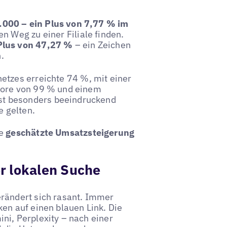
.000 – ein Plus von 7,77 % im
n Weg zu einer Filiale finden.
 Plus von 47,27 %
– ein Zeichen
.
etzes erreichte 74 %, mit einer
core von 99 % und einem
st besonders beeindruckend
e gelten.
ne
geschätzte Umsatzsteigerung
er lokalen Suche
erändert sich rasant. Immer
en auf einen blauen Link. Die
ni, Perplexity – nach einer