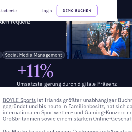
n Kundenfrequenz
Akademie
Login
DEMO BUCHEN
ndenfrequenz
Social Media Management
+11%
Umsatzsteigerung durch digitale Präsenz
BOYLE Sports
ist Irlands größter unabhängiger Buc
gegründet und bis heute in Familienbesitz, hat sich
internationalen Sportwetten- und Gaming-Konzern mit
Großbritannien sowie einem starken Online-Geschäft
Die Marke basiert auf einem Customer-first-Ansatz –