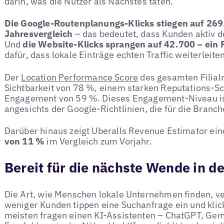
darin, was die Nutzer als Nächstes taten.
Die Google-Routenplanungs-Klicks stiegen auf 269
Jahresvergleich
– das bedeutet, dass Kunden aktiv de
Und
die Website-Klicks sprangen auf 42.700 – ein
dafür, dass lokale Einträge echten Traffic weiterleiten
Der
Location Performance Score
des gesamten Filialn
Sichtbarkeit von 78 %, einem starken Reputations-S
Engagement von 59 %. Dieses Engagement-Niveau i
angesichts der Google-Richtlinien, die für die Branch
Darüber hinaus zeigt Uberalls Revenue Estimator ei
von 11 %
im Vergleich zum Vorjahr.
Bereit für die nächste Wende in d
Die Art, wie Menschen lokale Unternehmen finden, v
weniger Kunden tippen eine Suchanfrage ein und klick
meisten fragen einen KI-Assistenten – ChatGPT, Gemi