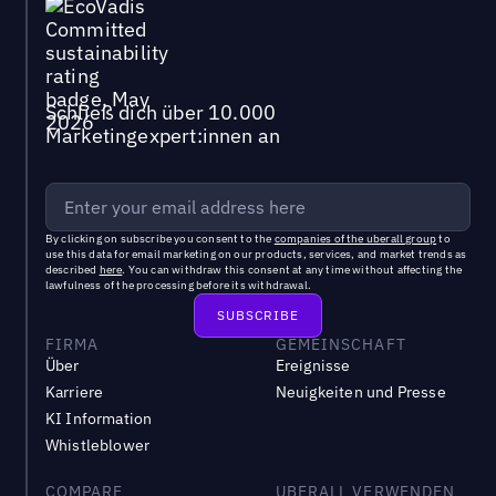
Schließ dich über 10.000
Marketingexpert:innen an
By clicking on subscribe you consent to the
companies of the uberall group
to
use this data for email marketing on our products, services, and market trends as
described
here
. You can withdraw this consent at any time without affecting the
lawfulness of the processing before its withdrawal.
FIRMA
GEMEINSCHAFT
Über
Ereignisse
Karriere
Neuigkeiten und Presse
KI Information
Whistleblower
COMPARE
UBERALL VERWENDEN