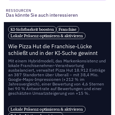
RESSOURCEN
Das könnte Sie auch interessieren
KI-Sichtbarkeit boosten
Franchise
Lokale Präsenz optimieren & aktivieren
Wie Pizza Hut die Franchise-Lücke
schließt und in der KI-Suche gewinnt
Mit einem Hybridmodell, das Markenkonsistenz und
lokale Franchisenehmer-Verantwortung
ausbalanciert, verwaltet Pizza Hut 18.912 Einträge
an 387 Standorten über Uberall – mit 38,4 Mio.
Google-Maps-Impressionen (+212 % im
Jahresvergleich), einer Bewertung von 4,6 Sternen
bei 90 % Antwortrate auf Bewertungen und einer
geschätzten Umsatzsteigerung von +15 %.
Lokale Präsenz optimieren & aktivieren