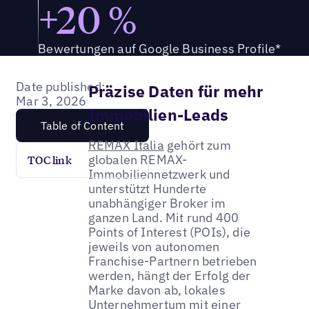
+20 %
Bewertungen auf Google Business Profile*
Date published:
Präzise Daten für mehr
Mar 3, 2026
Immobilien-Leads
Table of Content
REMAX Italia
gehört zum
globalen REMAX-
TOC link
Immobiliennetzwerk und
unterstützt Hunderte
unabhängiger Broker im
ganzen Land. Mit rund 400
Points of Interest (POIs), die
jeweils von autonomen
Franchise-Partnern betrieben
werden, hängt der Erfolg der
Marke davon ab, lokales
Unternehmertum mit einer